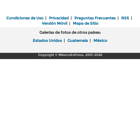
Condiciones de Uso
|
Privacidad
|
Preguntas Frecuentes
|
RSS
|
Versión Móvil
|
Mapa de Sitio
Galerías de fotos de otros países:
Estados Unidos
|
Guatemala
|
México
Copyright © MéxicoEnFotos, 2001-2026