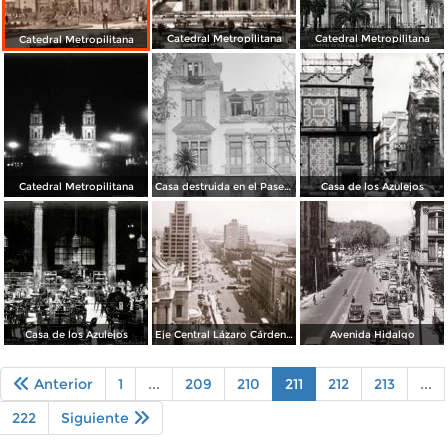
Catedral Metropilitana
Catedral Metropilitana
Catedral Metropilitana
Catedral Metropilitana
Casa destruida en el Paseo de la Reforma
Casa de los Azulejos
Casa de los Azulejos
Eje Central Lázaro Cárdenas (San Juan de Letrán)
Avenida Hidalgo
Anterior
1
...
209
210
211
212
213
...
222
Siguiente