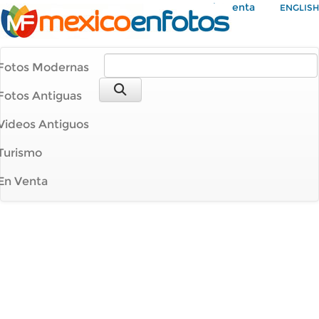
Mi Cuenta
ENGLISH
Fotos Modernas
Fotos Antiguas
Videos Antiguos
Turismo
En Venta