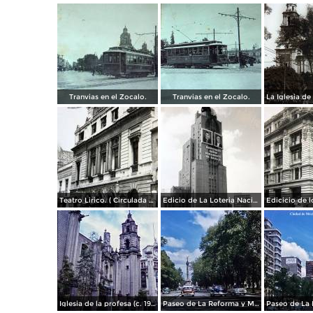
Tranvias en el Zocalo.
Tranvias en el Zocalo.
Teatro Lirico. ( Circulada el 1 de Agosto de 1926 ).
Edicio de La Loteria Nacional Ciudad de México Abril de 1964
Iglesia de la profesa (c. 1950)
Paseo de La Reforma y Mto a La Independencia 1950
Paseo de La 