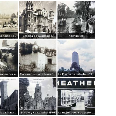
Panorama vista norte. ( Fechada el 20 de Junio de 1905 ).
Basilica de Guadalupe.
Xochimilco
La presa de Tizapan por el fotografo Fernando Kososky. ( Circulada el 22 de Diembre de 1910 ).
Tlacopac por el fotografo Hugo Brehme.
La Fuente de petroleos 1950.
Los andenes de La Plaza de toros Ciudad de México 1950
Zocalo y La Catedral 1950
La mejor tienda de plateria.