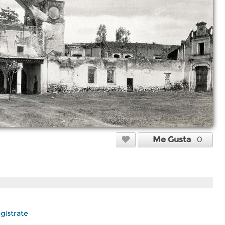
Me Gusta
0
gístrate