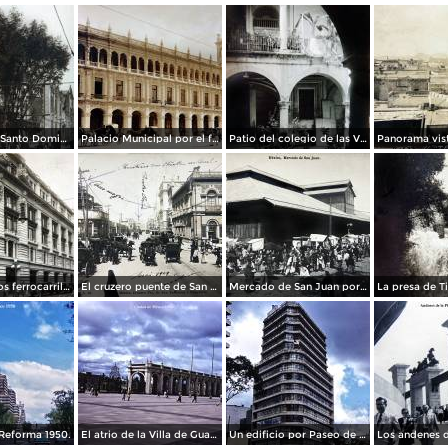
La Iglesia de Santo Domingo.
Palacio Municipal por el fotografo Hugo Brehme..
Patio del colegio de las Vizcainas por el fotografo Hugo Brehme.
Edicicio de los ferrocarriles.
El cruzero puente de San Francisco y Guardiola por el fotografo Felix Miret.
Mercado de San Juan por el fotografo Felix Miret
Reforma 1950.
El atrio de la Villa de Guadalupe 1950.
Un edificio por Paseo de La Reforma 1950