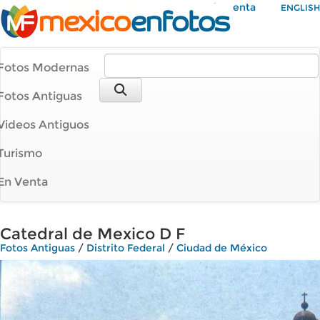
Mi Cuenta
ENGLISH
Fotos Modernas
Fotos Antiguas
Videos Antiguos
Turismo
En Venta
Catedral de Mexico D F
Fotos Antiguas
/
Distrito Federal
/
Ciudad de México