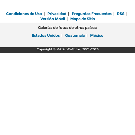
Condiciones de Uso
|
Privacidad
|
Preguntas Frecuentes
|
RSS
|
Versión Móvil
|
Mapa de Sitio
Galerías de fotos de otros países:
Estados Unidos
|
Guatemala
|
México
Copyright © MéxicoEnFotos, 2001-2026