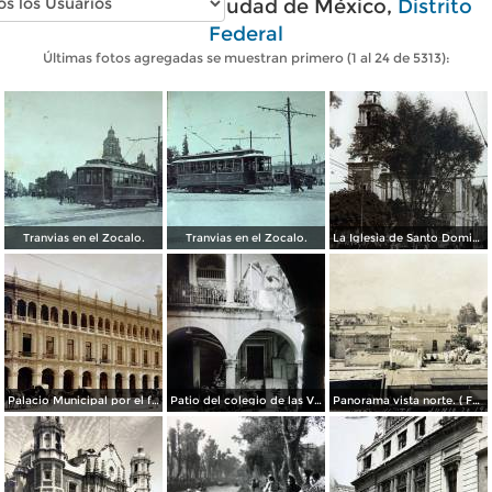
Fotos antiguas de Ciudad de México,
Distrito
Federal
Últimas fotos agregadas se muestran primero (1 al 24 de 5313):
Tranvias en el Zocalo.
Tranvias en el Zocalo.
La Iglesia de Santo Domingo.
Palacio Municipal por el fotografo Hugo Brehme..
Patio del colegio de las Vizcainas por el fotografo Hugo Brehme.
Panorama vista norte. ( Fechada el 20 de Junio de 1905 ).