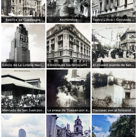
Basilica de Guadalupe.
Xochimilco
Teatro Lirico. ( Circulada el 1 de Agosto de 1926 ).
Edicio de La Loteria Nacional Ciudad de México Abril de 1964
Edicicio de los ferrocarriles.
El cruzero puente de San Francisco y Guardiola por el fotografo Felix Miret.
Mercado de San Juan por el fotografo Felix Miret
La presa de Tizapan por el fotografo Fernando Kososky. ( Circulada el 22 de Diembre de 1910 ).
Tlacopac por el fotografo Hugo Brehme.