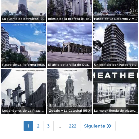
La Fuente de petroleos 1950.
Iglesia de la profesa (c. 1950)
Paseo de La Reforma y Mto a La Independencia 1950
Paseo de La Reforma 1950.
El atrio de la Villa de Guadalupe 1950.
Un edificio por Paseo de La Reforma 1950
Los andenes de La Plaza de toros Ciudad de México 1950
Zocalo y La Catedral 1950
La mejor tienda de plateria.
1
2
3
...
222
Siguiente