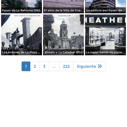
Paseo de La Reforma 1950.
El atrio de la Villa de Guadalupe 1950.
Un edificio por Paseo de La Reforma 1950
Los andenes de La Plaza de toros Ciudad de México 1950
Zocalo y La Catedral 1950
La mejor tienda de plateria.
1
2
3
...
222
Siguiente