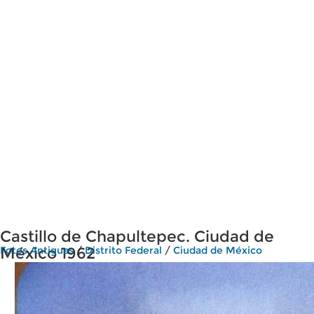
Castillo de Chapultepec. Ciudad de
México 1962
Fotos Antiguas
/
Distrito Federal
/
Ciudad de México