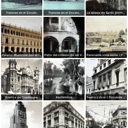
Tranvias en el Zocalo.
Tranvias en el Zocalo.
La Iglesia de Santo Domingo.
Palacio Municipal por el fotografo Hugo Brehme..
Patio del colegio de las Vizcainas por el fotografo Hugo Brehme.
Panorama vista norte. ( Fechada el 20 de Junio de 1905 ).
Basilica de Guadalupe.
Xochimilco
Teatro Lirico. ( Circulada el 1 de Agosto de 1926 ).