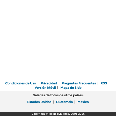
Condiciones de Uso
|
Privacidad
|
Preguntas Frecuentes
|
RSS
|
Versión Móvil
|
Mapa de Sitio
Galerías de fotos de otros países:
Estados Unidos
|
Guatemala
|
México
Copyright © MéxicoEnFotos, 2001-2026