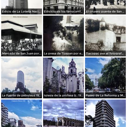
Edicio de La Loteria Nacional Ciudad de México Abril de 1964
Edicicio de los ferrocarriles.
El cruzero puente de San Francisco y Guardiola por el fotografo Felix Miret.
Mercado de San Juan por el fotografo Felix Miret
La presa de Tizapan por el fotografo Fernando Kososky. ( Circulada el 22 de Diembre de 1910 ).
Tlacopac por el fotografo Hugo Brehme.
La Fuente de petroleos 1950.
Iglesia de la profesa (c. 1950)
Paseo de La Reforma y Mto a La Independencia 1950