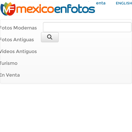
Mi Cuenta
ENGLISH
Fotos Modernas
Fotos Antiguas
Videos Antiguos
Turismo
En Venta