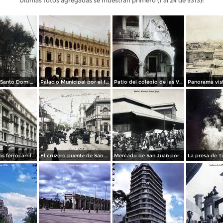
Últimas fotos agregadas se muestran primero (1 al 24 de 5313):
La Iglesia de Santo Domingo.
Palacio Municipal por el fotografo Hugo Brehme..
Patio del colegio de las Vizcainas por el fotografo Hugo Brehme.
Edicicio de los ferrocarriles.
El cruzero puente de San Francisco y Guardiola por el fotografo Felix Miret.
Mercado de San Juan por el fotografo Felix Miret