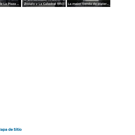
Los andenes de La Plaza de toros Ciudad de México 1950
Zocalo y La Catedral 1950
La mejor tienda de plateria.
apa de Sitio