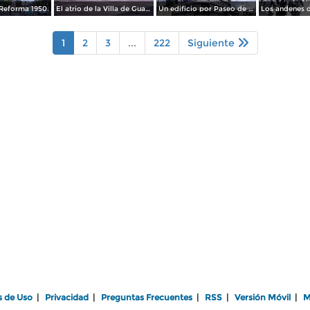
Reforma 1950.
El atrio de la Villa de Guadalupe 1950.
Un edificio por Paseo de La Reforma 1950
1
2
3
...
222
Siguiente
s de Uso
|
Privacidad
|
Preguntas Frecuentes
|
RSS
|
Versión Móvil
|
M