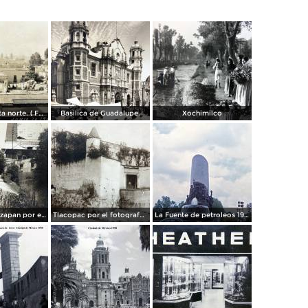
Panorama vista norte. ( Fechada el 20 de Junio de 1905 ).
Basilica de Guadalupe.
Xochimilco
La presa de Tizapan por el fotografo Fernando Kososky. ( Circulada el 22 de Diembre de 1910 ).
Tlacopac por el fotografo Hugo Brehme.
La Fuente de petroleos 1950.