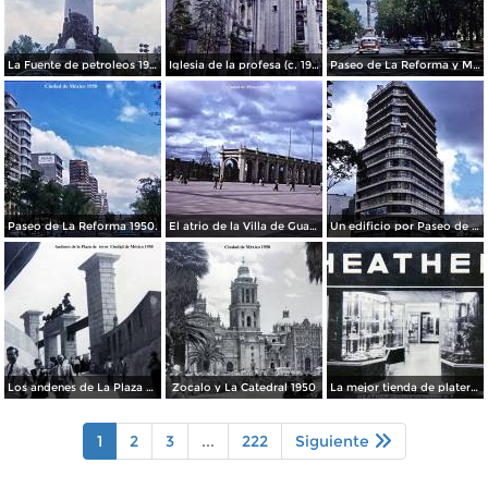
La Fuente de petroleos 1950.
Iglesia de la profesa (c. 1950)
Paseo de La Reforma y Mto a La Independencia 1950
Paseo de La Reforma 1950.
El atrio de la Villa de Guadalupe 1950.
Un edificio por Paseo de La Reforma 1950
Los andenes de La Plaza de toros Ciudad de México 1950
Zocalo y La Catedral 1950
La mejor tienda de plateria.
1
2
3
...
222
Siguiente