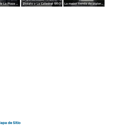
Los andenes de La Plaza de toros Ciudad de México 1950
Zocalo y La Catedral 1950
La mejor tienda de plateria.
apa de Sitio