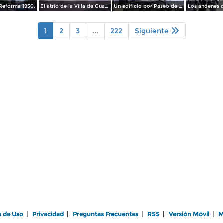
Reforma 1950.
El atrio de la Villa de Guadalupe 1950.
Un edificio por Paseo de La Reforma 1950
1
2
3
...
222
Siguiente
s de Uso
|
Privacidad
|
Preguntas Frecuentes
|
RSS
|
Versión Móvil
|
M