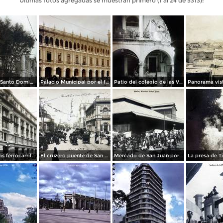
Últimas fotos agregadas se muestran primero (1 al 24 de 5313):
La Iglesia de Santo Domingo.
Palacio Municipal por el fotografo Hugo Brehme..
Patio del colegio de las Vizcainas por el fotografo Hugo Brehme.
Edicicio de los ferrocarriles.
El cruzero puente de San Francisco y Guardiola por el fotografo Felix Miret.
Mercado de San Juan por el fotografo Felix Miret