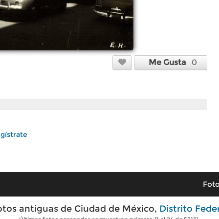
Me Gusta
0
gístrate
Foto
otos antiguas de Ciudad de México,
Distrito Fede