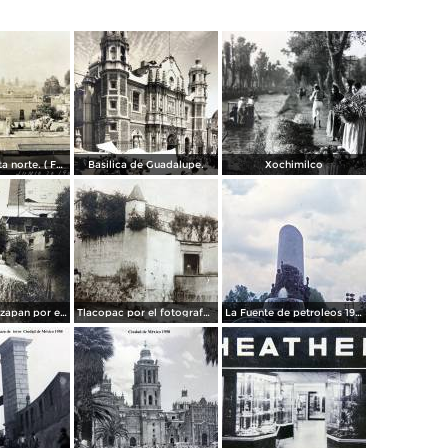
Panorama vista norte. ( Fechada el 20 de Junio de 1905 ).
Basilica de Guadalupe.
Xochimilco
La presa de Tizapan por el fotografo Fernando Kososky. ( Circulada el 22 de Diembre de 1910 ).
Tlacopac por el fotografo Hugo Brehme.
La Fuente de petroleos 1950.