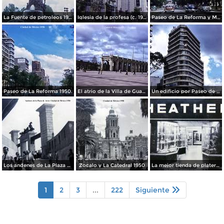
La Fuente de petroleos 1950.
Iglesia de la profesa (c. 1950)
Paseo de La Reforma y Mto a La Independencia 1950
Paseo de La Reforma 1950.
El atrio de la Villa de Guadalupe 1950.
Un edificio por Paseo de La Reforma 1950
Los andenes de La Plaza de toros Ciudad de México 1950
Zocalo y La Catedral 1950
La mejor tienda de plateria.
1
2
3
...
222
Siguiente