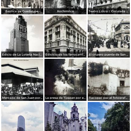
Basilica de Guadalupe.
Xochimilco
Teatro Lirico. ( Circulada el 1 de Agosto de 1926 ).
Edicio de La Loteria Nacional Ciudad de México Abril de 1964
Edicicio de los ferrocarriles.
El cruzero puente de San Francisco y Guardiola por el fotografo Felix Miret.
Mercado de San Juan por el fotografo Felix Miret
La presa de Tizapan por el fotografo Fernando Kososky. ( Circulada el 22 de Diembre de 1910 ).
Tlacopac por el fotografo Hugo Brehme.