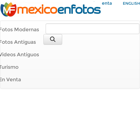
Mi Cuenta
ENGLISH
Fotos Modernas
Fotos Antiguas
Videos Antiguos
Turismo
En Venta