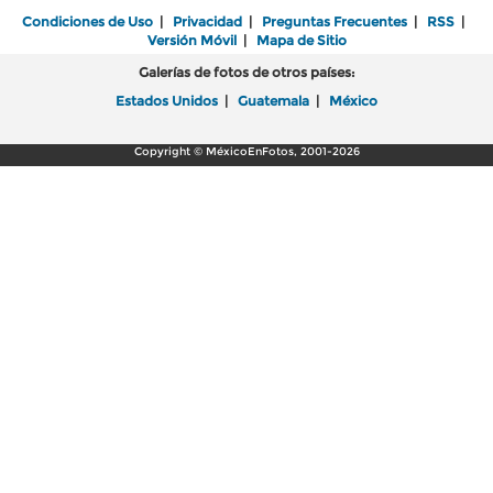
Condiciones de Uso
|
Privacidad
|
Preguntas Frecuentes
|
RSS
|
Versión Móvil
|
Mapa de Sitio
Galerías de fotos de otros países:
Estados Unidos
|
Guatemala
|
México
Copyright © MéxicoEnFotos, 2001-2026