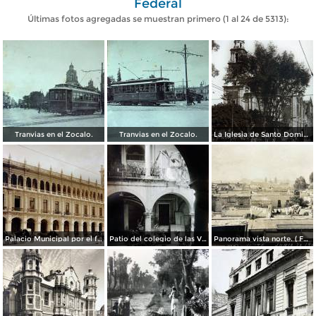
Federal
Últimas fotos agregadas se muestran primero (1 al 24 de 5313):
Tranvias en el Zocalo.
Tranvias en el Zocalo.
La Iglesia de Santo Domingo.
Palacio Municipal por el fotografo Hugo Brehme..
Patio del colegio de las Vizcainas por el fotografo Hugo Brehme.
Panorama vista norte. ( Fechada el 20 de Junio de 1905 ).