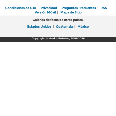
Condiciones de Uso
|
Privacidad
|
Preguntas Frecuentes
|
RSS
|
Versión Móvil
|
Mapa de Sitio
Galerías de fotos de otros países:
Estados Unidos
|
Guatemala
|
México
Copyright © MéxicoEnFotos, 2001-2026