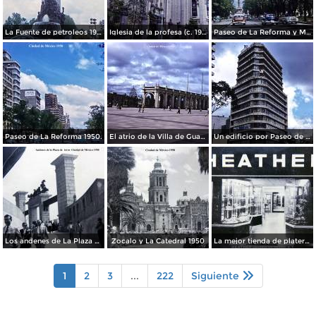
La Fuente de petroleos 1950.
Iglesia de la profesa (c. 1950)
Paseo de La Reforma y Mto a La Independencia 1950
Paseo de La Reforma 1950.
El atrio de la Villa de Guadalupe 1950.
Un edificio por Paseo de La Reforma 1950
Los andenes de La Plaza de toros Ciudad de México 1950
Zocalo y La Catedral 1950
La mejor tienda de plateria.
1
2
3
...
222
Siguiente