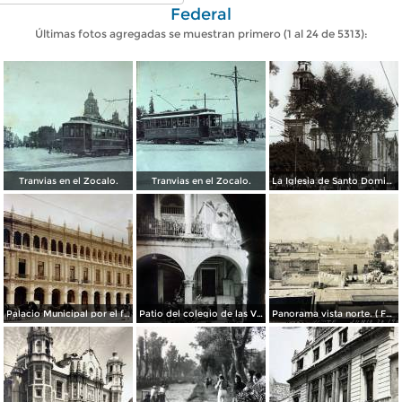
Federal
Últimas fotos agregadas se muestran primero (1 al 24 de 5313):
Tranvias en el Zocalo.
Tranvias en el Zocalo.
La Iglesia de Santo Domingo.
Palacio Municipal por el fotografo Hugo Brehme..
Patio del colegio de las Vizcainas por el fotografo Hugo Brehme.
Panorama vista norte. ( Fechada el 20 de Junio de 1905 ).