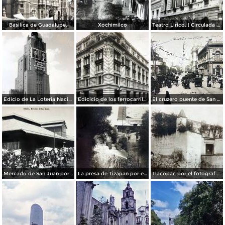
Basilica de Guadalupe.
Xochimilco
Teatro Lirico. ( Circulada el 1 de Agosto de 1926 ).
Edicio de La Loteria Nacional Ciudad de México Abril de 1964
Edicicio de los ferrocarriles.
El cruzero puente de San Francisco y Guardiola por el fotografo Felix Miret.
Mercado de San Juan por el fotografo Felix Miret
La presa de Tizapan por el fotografo Fernando Kososky. ( Circulada el 22 de Diembre de 1910 ).
Tlacopac por el fotografo Hugo Brehme.