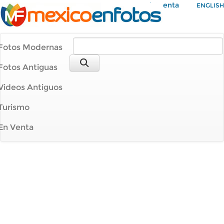
Mi Cuenta
ENGLISH
Fotos Modernas
Fotos Antiguas
Videos Antiguos
Turismo
En Venta