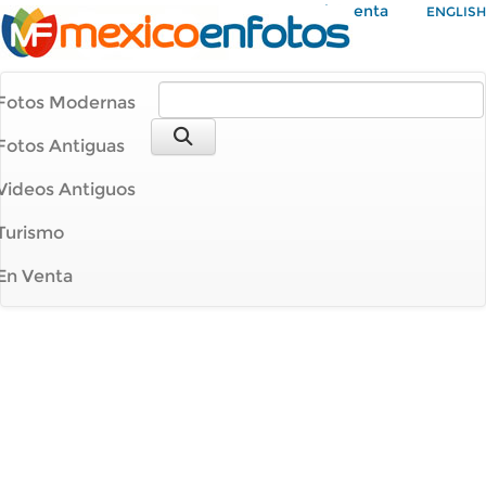
Mi Cuenta
ENGLISH
Fotos Modernas
Fotos Antiguas
Videos Antiguos
Turismo
En Venta