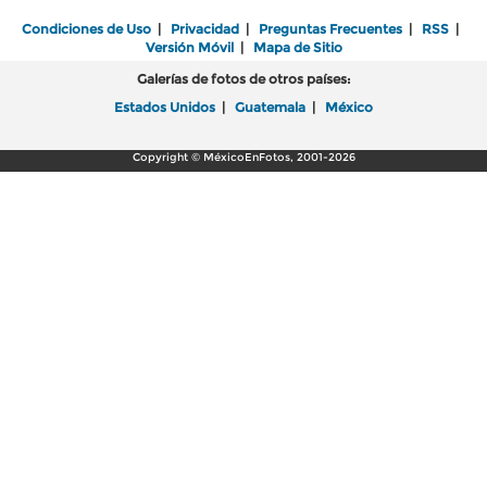
Condiciones de Uso
|
Privacidad
|
Preguntas Frecuentes
|
RSS
|
Versión Móvil
|
Mapa de Sitio
Galerías de fotos de otros países:
Estados Unidos
|
Guatemala
|
México
Copyright © MéxicoEnFotos, 2001-2026