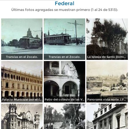
Federal
Últimas fotos agregadas se muestran primero (1 al 24 de 5313):
Tranvias en el Zocalo.
Tranvias en el Zocalo.
La Iglesia de Santo Domingo.
Palacio Municipal por el fotografo Hugo Brehme..
Patio del colegio de las Vizcainas por el fotografo Hugo Brehme.
Panorama vista norte. ( Fechada el 20 de Junio de 1905 ).