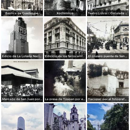
Basilica de Guadalupe.
Xochimilco
Teatro Lirico. ( Circulada el 1 de Agosto de 1926 ).
Edicio de La Loteria Nacional Ciudad de México Abril de 1964
Edicicio de los ferrocarriles.
El cruzero puente de San Francisco y Guardiola por el fotografo Felix Miret.
Mercado de San Juan por el fotografo Felix Miret
La presa de Tizapan por el fotografo Fernando Kososky. ( Circulada el 22 de Diembre de 1910 ).
Tlacopac por el fotografo Hugo Brehme.