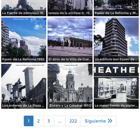
La Fuente de petroleos 1950.
Iglesia de la profesa (c. 1950)
Paseo de La Reforma y Mto a La Independencia 1950
Paseo de La Reforma 1950.
El atrio de la Villa de Guadalupe 1950.
Un edificio por Paseo de La Reforma 1950
Los andenes de La Plaza de toros Ciudad de México 1950
Zocalo y La Catedral 1950
La mejor tienda de plateria.
1
2
3
...
222
Siguiente