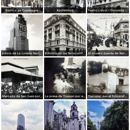
Basilica de Guadalupe.
Xochimilco
Teatro Lirico. ( Circulada el 1 de Agosto de 1926 ).
Edicio de La Loteria Nacional Ciudad de México Abril de 1964
Edicicio de los ferrocarriles.
El cruzero puente de San Francisco y Guardiola por el fotografo Felix Miret.
Mercado de San Juan por el fotografo Felix Miret
La presa de Tizapan por el fotografo Fernando Kososky. ( Circulada el 22 de Diembre de 1910 ).
Tlacopac por el fotografo Hugo Brehme.