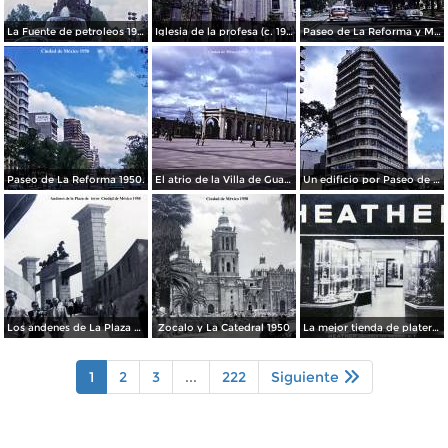
La Fuente de petroleos 1950.
Iglesia de la profesa (c. 1950)
Paseo de La Reforma y Mto a La Independencia 1950
Paseo de La Reforma 1950.
El atrio de la Villa de Guadalupe 1950.
Un edificio por Paseo de La Reforma 1950
Los andenes de La Plaza de toros Ciudad de México 1950
Zocalo y La Catedral 1950
La mejor tienda de plateria.
1
2
3
...
222
Siguiente