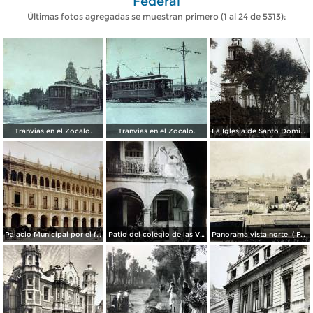
Federal
Últimas fotos agregadas se muestran primero (1 al 24 de 5313):
Tranvias en el Zocalo.
Tranvias en el Zocalo.
La Iglesia de Santo Domingo.
Palacio Municipal por el fotografo Hugo Brehme..
Patio del colegio de las Vizcainas por el fotografo Hugo Brehme.
Panorama vista norte. ( Fechada el 20 de Junio de 1905 ).