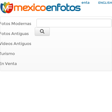
Mi Cuenta
ENGLISH
Fotos Modernas
Fotos Antiguas
Videos Antiguos
Turismo
En Venta