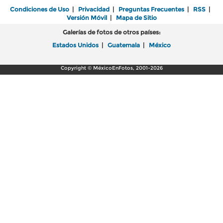
Condiciones de Uso
|
Privacidad
|
Preguntas Frecuentes
|
RSS
|
Versión Móvil
|
Mapa de Sitio
Galerías de fotos de otros países:
Estados Unidos
|
Guatemala
|
México
Copyright © MéxicoEnFotos, 2001-2026