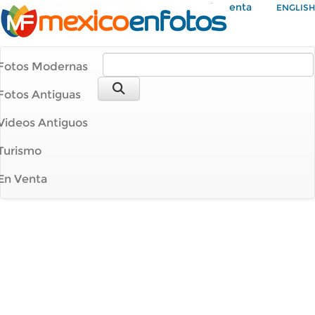
Mi Cuenta
ENGLISH
Fotos Modernas
Fotos Antiguas
Videos Antiguos
Turismo
En Venta