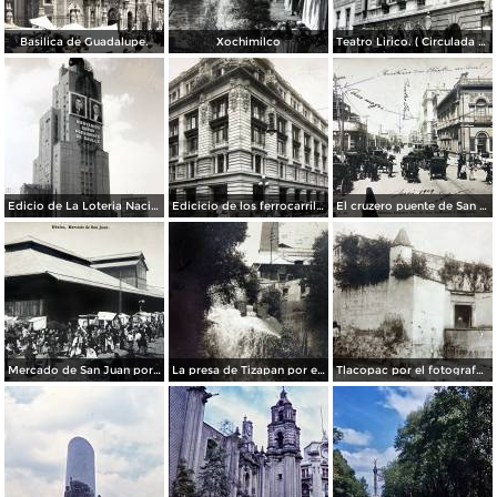
Basilica de Guadalupe.
Xochimilco
Teatro Lirico. ( Circulada el 1 de Agosto de 1926 ).
Edicio de La Loteria Nacional Ciudad de México Abril de 1964
Edicicio de los ferrocarriles.
El cruzero puente de San Francisco y Guardiola por el fotografo Felix Miret.
Mercado de San Juan por el fotografo Felix Miret
La presa de Tizapan por el fotografo Fernando Kososky. ( Circulada el 22 de Diembre de 1910 ).
Tlacopac por el fotografo Hugo Brehme.