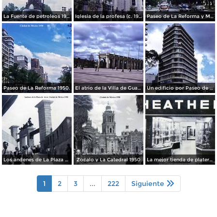
La Fuente de petroleos 1950.
Iglesia de la profesa (c. 1950)
Paseo de La Reforma y Mto a La Independencia 1950
Paseo de La Reforma 1950.
El atrio de la Villa de Guadalupe 1950.
Un edificio por Paseo de La Reforma 1950
Los andenes de La Plaza de toros Ciudad de México 1950
Zocalo y La Catedral 1950
La mejor tienda de plateria.
1
2
3
...
222
Siguiente