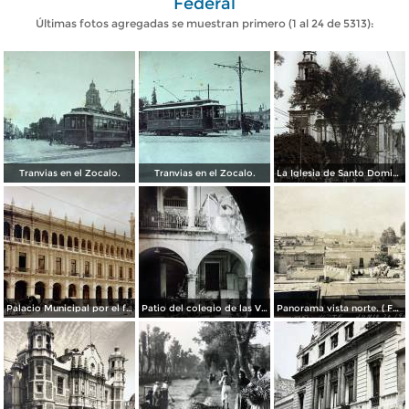
Federal
Últimas fotos agregadas se muestran primero (1 al 24 de 5313):
Tranvias en el Zocalo.
Tranvias en el Zocalo.
La Iglesia de Santo Domingo.
Palacio Municipal por el fotografo Hugo Brehme..
Patio del colegio de las Vizcainas por el fotografo Hugo Brehme.
Panorama vista norte. ( Fechada el 20 de Junio de 1905 ).