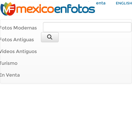
Mi Cuenta
ENGLISH
Fotos Modernas
Fotos Antiguas
Videos Antiguos
Turismo
En Venta