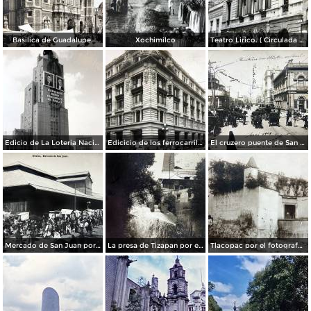
Basilica de Guadalupe.
Xochimilco
Teatro Lirico. ( Circulada el 1 de Agosto de 1926 ).
Edicio de La Loteria Nacional Ciudad de México Abril de 1964
Edicicio de los ferrocarriles.
El cruzero puente de San Francisco y Guardiola por el fotografo Felix Miret.
Mercado de San Juan por el fotografo Felix Miret
La presa de Tizapan por el fotografo Fernando Kososky. ( Circulada el 22 de Diembre de 1910 ).
Tlacopac por el fotografo Hugo Brehme.