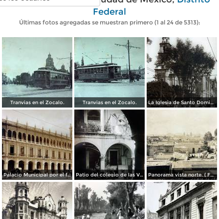
Federal
Últimas fotos agregadas se muestran primero (1 al 24 de 5313):
Tranvias en el Zocalo.
Tranvias en el Zocalo.
La Iglesia de Santo Domingo.
Palacio Municipal por el fotografo Hugo Brehme..
Patio del colegio de las Vizcainas por el fotografo Hugo Brehme.
Panorama vista norte. ( Fechada el 20 de Junio de 1905 ).