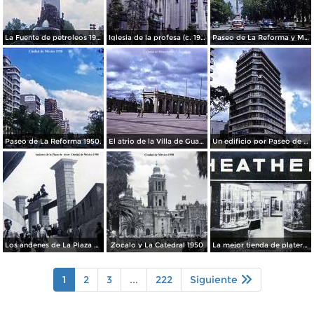
La Fuente de petroleos 1950.
Iglesia de la profesa (c. 1950)
Paseo de La Reforma y Mto a La Independencia 1950
Paseo de La Reforma 1950.
El atrio de la Villa de Guadalupe 1950.
Un edificio por Paseo de La Reforma 1950
Los andenes de La Plaza de toros Ciudad de México 1950
Zocalo y La Catedral 1950
La mejor tienda de plateria.
1
2
3
...
222
Siguiente