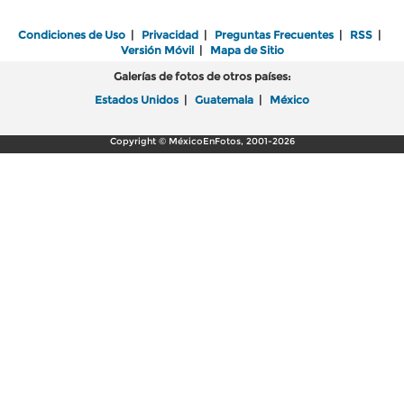
Condiciones de Uso
|
Privacidad
|
Preguntas Frecuentes
|
RSS
|
Versión Móvil
|
Mapa de Sitio
Galerías de fotos de otros países:
Estados Unidos
|
Guatemala
|
México
Copyright © MéxicoEnFotos, 2001-2026