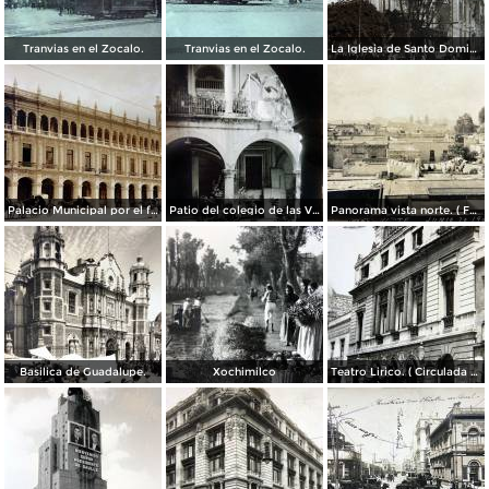
Tranvias en el Zocalo.
Tranvias en el Zocalo.
La Iglesia de Santo Domingo.
Palacio Municipal por el fotografo Hugo Brehme..
Patio del colegio de las Vizcainas por el fotografo Hugo Brehme.
Panorama vista norte. ( Fechada el 20 de Junio de 1905 ).
Basilica de Guadalupe.
Xochimilco
Teatro Lirico. ( Circulada el 1 de Agosto de 1926 ).