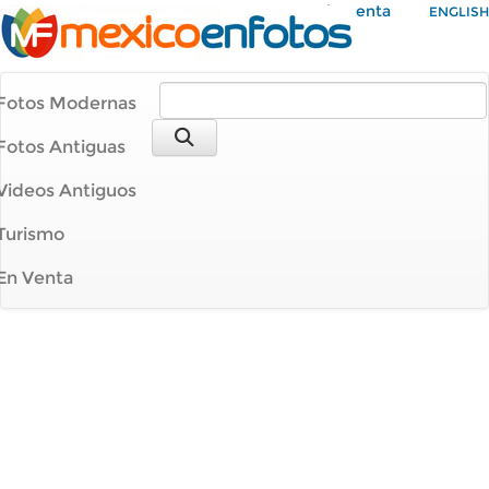
Mi Cuenta
ENGLISH
Fotos Modernas
Fotos Antiguas
Videos Antiguos
Turismo
En Venta