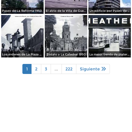
Paseo de La Reforma 1950.
El atrio de la Villa de Guadalupe 1950.
Un edificio por Paseo de La Reforma 1950
Los andenes de La Plaza de toros Ciudad de México 1950
Zocalo y La Catedral 1950
La mejor tienda de plateria.
1
2
3
...
222
Siguiente