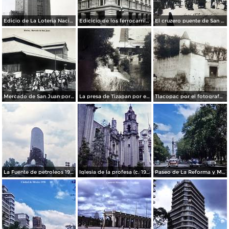
Edicio de La Loteria Nacional Ciudad de México Abril de 1964
Edicicio de los ferrocarriles.
El cruzero puente de San Francisco y Guardiola por el fotografo Felix Miret.
Mercado de San Juan por el fotografo Felix Miret
La presa de Tizapan por el fotografo Fernando Kososky. ( Circulada el 22 de Diembre de 1910 ).
Tlacopac por el fotografo Hugo Brehme.
La Fuente de petroleos 1950.
Iglesia de la profesa (c. 1950)
Paseo de La Reforma y Mto a La Independencia 1950