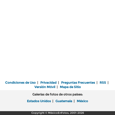
Condiciones de Uso
|
Privacidad
|
Preguntas Frecuentes
|
RSS
|
Versión Móvil
|
Mapa de Sitio
Galerías de fotos de otros países:
Estados Unidos
|
Guatemala
|
México
Copyright © MéxicoEnFotos, 2001-2026