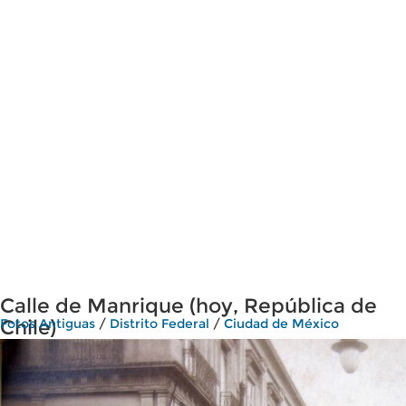
Calle de Manrique (hoy, República de
Chile)
Fotos Antiguas
/
Distrito Federal
/
Ciudad de México