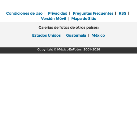
Condiciones de Uso
|
Privacidad
|
Preguntas Frecuentes
|
RSS
|
Versión Móvil
|
Mapa de Sitio
Galerías de fotos de otros países:
Estados Unidos
|
Guatemala
|
México
Copyright © MéxicoEnFotos, 2001-2026