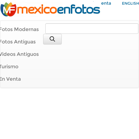
Mi Cuenta
ENGLISH
Fotos Modernas
Fotos Antiguas
Videos Antiguos
Turismo
En Venta