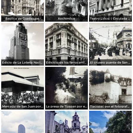
Basilica de Guadalupe.
Xochimilco
Teatro Lirico. ( Circulada el 1 de Agosto de 1926 ).
Edicio de La Loteria Nacional Ciudad de México Abril de 1964
Edicicio de los ferrocarriles.
El cruzero puente de San Francisco y Guardiola por el fotografo Felix Miret.
Mercado de San Juan por el fotografo Felix Miret
La presa de Tizapan por el fotografo Fernando Kososky. ( Circulada el 22 de Diembre de 1910 ).
Tlacopac por el fotografo Hugo Brehme.