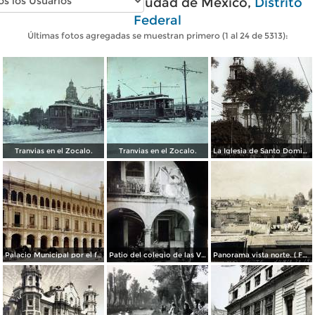
Fotos antiguas de Ciudad de México,
Distrito
Federal
Últimas fotos agregadas se muestran primero (1 al 24 de 5313):
Tranvias en el Zocalo.
Tranvias en el Zocalo.
La Iglesia de Santo Domingo.
Palacio Municipal por el fotografo Hugo Brehme..
Patio del colegio de las Vizcainas por el fotografo Hugo Brehme.
Panorama vista norte. ( Fechada el 20 de Junio de 1905 ).