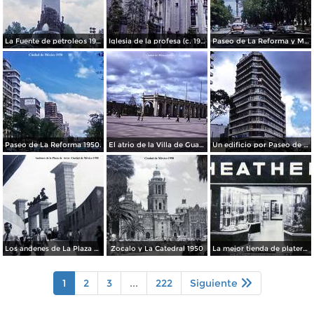
La Fuente de petroleos 1950.
Iglesia de la profesa (c. 1950)
Paseo de La Reforma y Mto a La Independencia 1950
Paseo de La Reforma 1950.
El atrio de la Villa de Guadalupe 1950.
Un edificio por Paseo de La Reforma 1950
Los andenes de La Plaza de toros Ciudad de México 1950
Zocalo y La Catedral 1950
La mejor tienda de plateria.
1
2
3
...
222
Siguiente