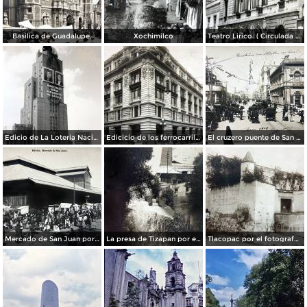
Basilica de Guadalupe.
Xochimilco
Teatro Lirico. ( Circulada el 1 de Agosto de 1926 ).
Edicio de La Loteria Nacional Ciudad de México Abril de 1964
Edicicio de los ferrocarriles.
El cruzero puente de San Francisco y Guardiola por el fotografo Felix Miret.
Mercado de San Juan por el fotografo Felix Miret
La presa de Tizapan por el fotografo Fernando Kososky. ( Circulada el 22 de Diembre de 1910 ).
Tlacopac por el fotografo Hugo Brehme.