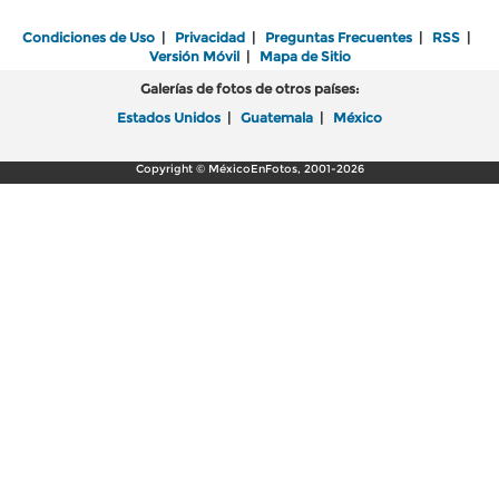
Condiciones de Uso
|
Privacidad
|
Preguntas Frecuentes
|
RSS
|
Versión Móvil
|
Mapa de Sitio
Galerías de fotos de otros países:
Estados Unidos
|
Guatemala
|
México
Copyright © MéxicoEnFotos, 2001-2026