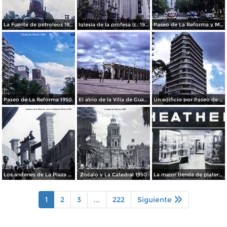
La Fuente de petroleos 1950.
Iglesia de la profesa (c. 1950)
Paseo de La Reforma y Mto a La Independencia 1950
Paseo de La Reforma 1950.
El atrio de la Villa de Guadalupe 1950.
Un edificio por Paseo de La Reforma 1950
Los andenes de La Plaza de toros Ciudad de México 1950
Zocalo y La Catedral 1950
La mejor tienda de plateria.
1
2
3
...
222
Siguiente