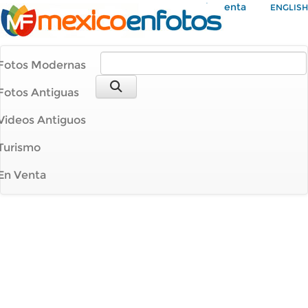
Mi Cuenta
ENGLISH
Fotos Modernas
Fotos Antiguas
Videos Antiguos
Turismo
En Venta