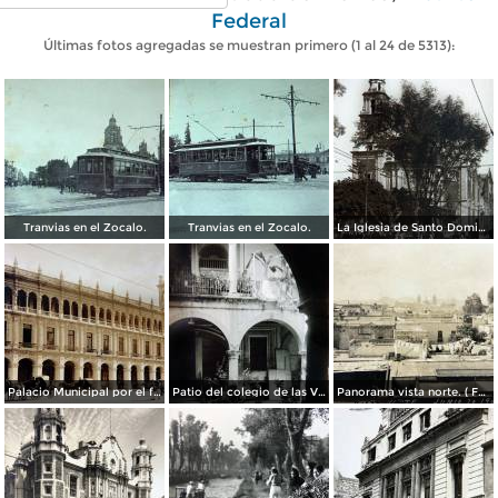
Federal
Últimas fotos agregadas se muestran primero (1 al 24 de 5313):
Tranvias en el Zocalo.
Tranvias en el Zocalo.
La Iglesia de Santo Domingo.
Palacio Municipal por el fotografo Hugo Brehme..
Patio del colegio de las Vizcainas por el fotografo Hugo Brehme.
Panorama vista norte. ( Fechada el 20 de Junio de 1905 ).