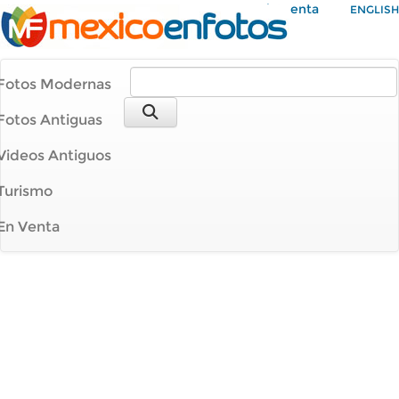
Mi Cuenta
ENGLISH
Fotos Modernas
Fotos Antiguas
Videos Antiguos
Turismo
En Venta