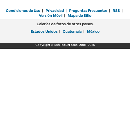
Condiciones de Uso
|
Privacidad
|
Preguntas Frecuentes
|
RSS
|
Versión Móvil
|
Mapa de Sitio
Galerías de fotos de otros países:
Estados Unidos
|
Guatemala
|
México
Copyright © MéxicoEnFotos, 2001-2026