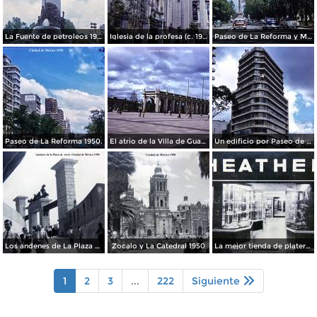
La Fuente de petroleos 1950.
Iglesia de la profesa (c. 1950)
Paseo de La Reforma y Mto a La Independencia 1950
Paseo de La Reforma 1950.
El atrio de la Villa de Guadalupe 1950.
Un edificio por Paseo de La Reforma 1950
Los andenes de La Plaza de toros Ciudad de México 1950
Zocalo y La Catedral 1950
La mejor tienda de plateria.
1
2
3
...
222
Siguiente