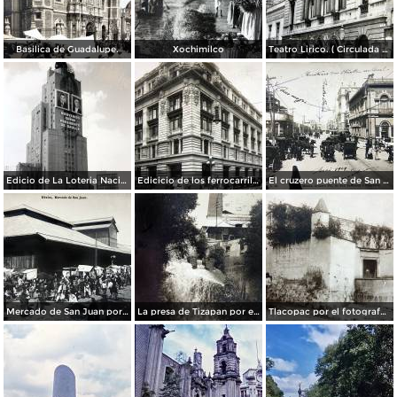
Basilica de Guadalupe.
Xochimilco
Teatro Lirico. ( Circulada el 1 de Agosto de 1926 ).
Edicio de La Loteria Nacional Ciudad de México Abril de 1964
Edicicio de los ferrocarriles.
El cruzero puente de San Francisco y Guardiola por el fotografo Felix Miret.
Mercado de San Juan por el fotografo Felix Miret
La presa de Tizapan por el fotografo Fernando Kososky. ( Circulada el 22 de Diembre de 1910 ).
Tlacopac por el fotografo Hugo Brehme.