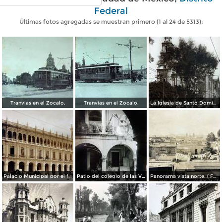
Federal
Últimas fotos agregadas se muestran primero (1 al 24 de 5313):
Tranvias en el Zocalo.
Tranvias en el Zocalo.
La Iglesia de Santo Domingo.
Palacio Municipal por el fotografo Hugo Brehme..
Patio del colegio de las Vizcainas por el fotografo Hugo Brehme.
Panorama vista norte. ( Fechada el 20 de Junio de 1905 ).