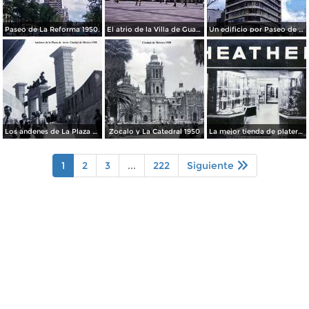
Paseo de La Reforma 1950.
El atrio de la Villa de Guadalupe 1950.
Un edificio por Paseo de La Reforma 1950
Los andenes de La Plaza de toros Ciudad de México 1950
Zocalo y La Catedral 1950
La mejor tienda de plateria.
1
2
3
...
222
Siguiente