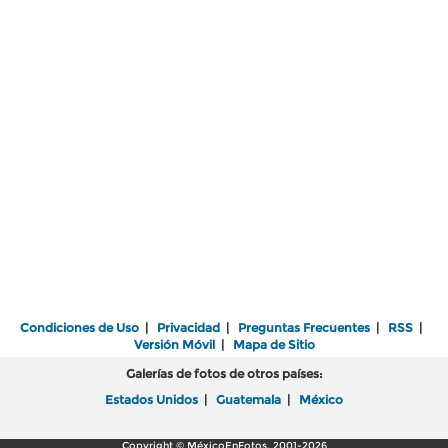
Condiciones de Uso
|
Privacidad
|
Preguntas Frecuentes
|
RSS
|
Versión Móvil
|
Mapa de Sitio
Galerías de fotos de otros países:
Estados Unidos
|
Guatemala
|
México
Copyright © MéxicoEnFotos, 2001-2026