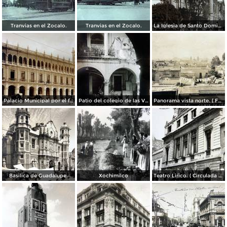
Tranvias en el Zocalo.
Tranvias en el Zocalo.
La Iglesia de Santo Domingo.
Palacio Municipal por el fotografo Hugo Brehme..
Patio del colegio de las Vizcainas por el fotografo Hugo Brehme.
Panorama vista norte. ( Fechada el 20 de Junio de 1905 ).
Basilica de Guadalupe.
Xochimilco
Teatro Lirico. ( Circulada el 1 de Agosto de 1926 ).