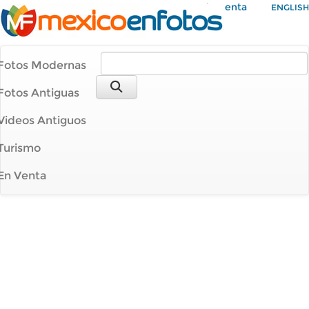
Mi Cuenta
ENGLISH
Fotos Modernas
Fotos Antiguas
Videos Antiguos
Turismo
En Venta