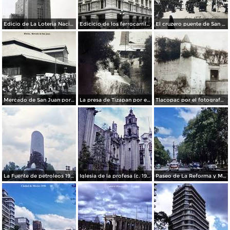
Edicio de La Loteria Nacional Ciudad de México Abril de 1964
Edicicio de los ferrocarriles.
El cruzero puente de San Francisco y Guardiola por el fotografo Felix Miret.
Mercado de San Juan por el fotografo Felix Miret
La presa de Tizapan por el fotografo Fernando Kososky. ( Circulada el 22 de Diembre de 1910 ).
Tlacopac por el fotografo Hugo Brehme.
La Fuente de petroleos 1950.
Iglesia de la profesa (c. 1950)
Paseo de La Reforma y Mto a La Independencia 1950