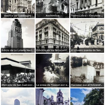
Basilica de Guadalupe.
Xochimilco
Teatro Lirico. ( Circulada el 1 de Agosto de 1926 ).
Edicio de La Loteria Nacional Ciudad de México Abril de 1964
Edicicio de los ferrocarriles.
El cruzero puente de San Francisco y Guardiola por el fotografo Felix Miret.
Mercado de San Juan por el fotografo Felix Miret
La presa de Tizapan por el fotografo Fernando Kososky. ( Circulada el 22 de Diembre de 1910 ).
Tlacopac por el fotografo Hugo Brehme.