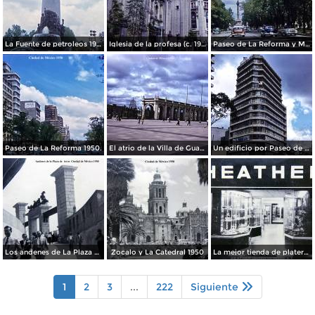
La Fuente de petroleos 1950.
Iglesia de la profesa (c. 1950)
Paseo de La Reforma y Mto a La Independencia 1950
Paseo de La Reforma 1950.
El atrio de la Villa de Guadalupe 1950.
Un edificio por Paseo de La Reforma 1950
Los andenes de La Plaza de toros Ciudad de México 1950
Zocalo y La Catedral 1950
La mejor tienda de plateria.
1
2
3
...
222
Siguiente