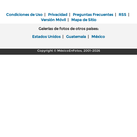
Condiciones de Uso
|
Privacidad
|
Preguntas Frecuentes
|
RSS
|
Versión Móvil
|
Mapa de Sitio
Galerías de fotos de otros países:
Estados Unidos
|
Guatemala
|
México
Copyright © MéxicoEnFotos, 2001-2026