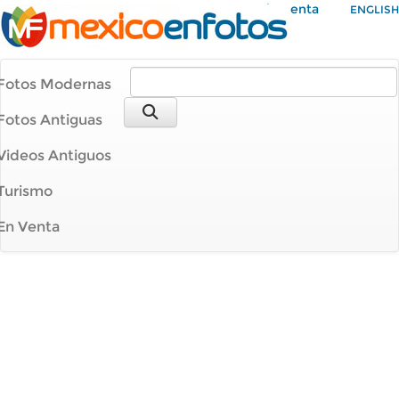
Mi Cuenta
ENGLISH
Fotos Modernas
Fotos Antiguas
Videos Antiguos
Turismo
En Venta