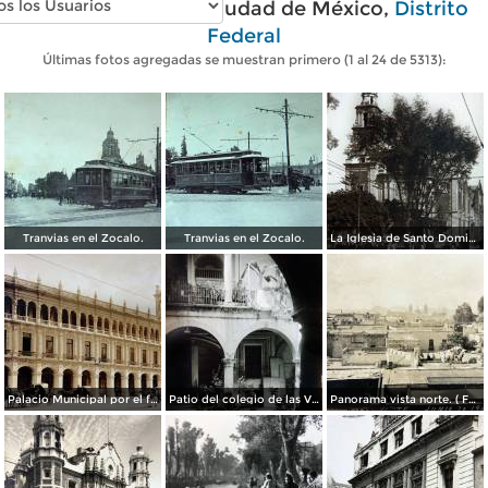
Fotos antiguas de Ciudad de México,
Distrito
Federal
Últimas fotos agregadas se muestran primero (1 al 24 de 5313):
Tranvias en el Zocalo.
Tranvias en el Zocalo.
La Iglesia de Santo Domingo.
Palacio Municipal por el fotografo Hugo Brehme..
Patio del colegio de las Vizcainas por el fotografo Hugo Brehme.
Panorama vista norte. ( Fechada el 20 de Junio de 1905 ).