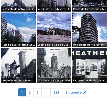
La Fuente de petroleos 1950.
Iglesia de la profesa (c. 1950)
Paseo de La Reforma y Mto a La Independencia 1950
Paseo de La Reforma 1950.
El atrio de la Villa de Guadalupe 1950.
Un edificio por Paseo de La Reforma 1950
Los andenes de La Plaza de toros Ciudad de México 1950
Zocalo y La Catedral 1950
La mejor tienda de plateria.
1
2
3
...
222
Siguiente