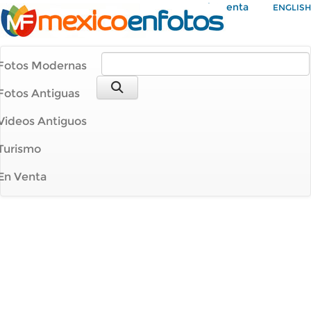
Mi Cuenta
ENGLISH
Fotos Modernas
Fotos Antiguas
Videos Antiguos
Turismo
En Venta