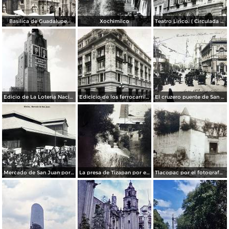
Basilica de Guadalupe.
Xochimilco
Teatro Lirico. ( Circulada el 1 de Agosto de 1926 ).
Edicio de La Loteria Nacional Ciudad de México Abril de 1964
Edicicio de los ferrocarriles.
El cruzero puente de San Francisco y Guardiola por el fotografo Felix Miret.
Mercado de San Juan por el fotografo Felix Miret
La presa de Tizapan por el fotografo Fernando Kososky. ( Circulada el 22 de Diembre de 1910 ).
Tlacopac por el fotografo Hugo Brehme.