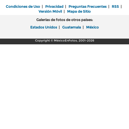
Condiciones de Uso
|
Privacidad
|
Preguntas Frecuentes
|
RSS
|
Versión Móvil
|
Mapa de Sitio
Galerías de fotos de otros países:
Estados Unidos
|
Guatemala
|
México
Copyright © MéxicoEnFotos, 2001-2026