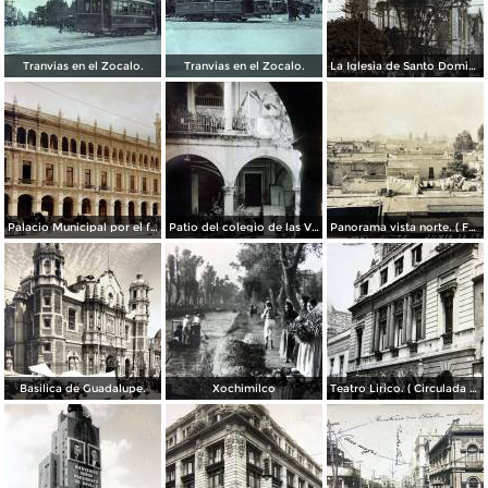
Tranvias en el Zocalo.
Tranvias en el Zocalo.
La Iglesia de Santo Domingo.
Palacio Municipal por el fotografo Hugo Brehme..
Patio del colegio de las Vizcainas por el fotografo Hugo Brehme.
Panorama vista norte. ( Fechada el 20 de Junio de 1905 ).
Basilica de Guadalupe.
Xochimilco
Teatro Lirico. ( Circulada el 1 de Agosto de 1926 ).