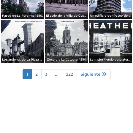
Paseo de La Reforma 1950.
El atrio de la Villa de Guadalupe 1950.
Un edificio por Paseo de La Reforma 1950
Los andenes de La Plaza de toros Ciudad de México 1950
Zocalo y La Catedral 1950
La mejor tienda de plateria.
1
2
3
...
222
Siguiente