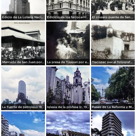
Edicio de La Loteria Nacional Ciudad de México Abril de 1964
Edicicio de los ferrocarriles.
El cruzero puente de San Francisco y Guardiola por el fotografo Felix Miret.
Mercado de San Juan por el fotografo Felix Miret
La presa de Tizapan por el fotografo Fernando Kososky. ( Circulada el 22 de Diembre de 1910 ).
Tlacopac por el fotografo Hugo Brehme.
La Fuente de petroleos 1950.
Iglesia de la profesa (c. 1950)
Paseo de La Reforma y Mto a La Independencia 1950