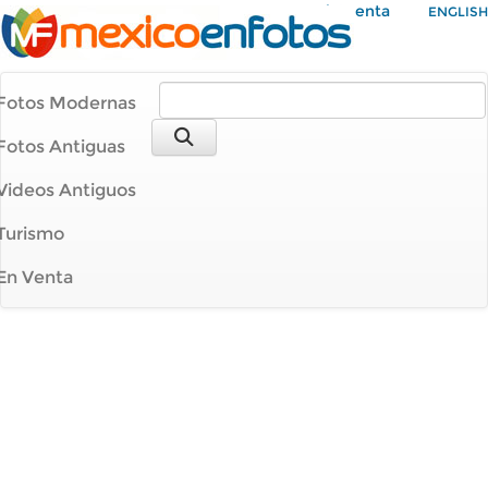
Mi Cuenta
ENGLISH
Fotos Modernas
Fotos Antiguas
Videos Antiguos
Turismo
En Venta