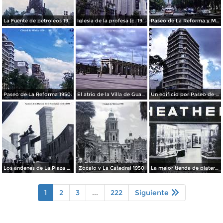
La Fuente de petroleos 1950.
Iglesia de la profesa (c. 1950)
Paseo de La Reforma y Mto a La Independencia 1950
Paseo de La Reforma 1950.
El atrio de la Villa de Guadalupe 1950.
Un edificio por Paseo de La Reforma 1950
Los andenes de La Plaza de toros Ciudad de México 1950
Zocalo y La Catedral 1950
La mejor tienda de plateria.
1
2
3
...
222
Siguiente