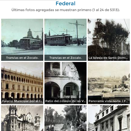
Federal
Últimas fotos agregadas se muestran primero (1 al 24 de 5313):
Tranvias en el Zocalo.
Tranvias en el Zocalo.
La Iglesia de Santo Domingo.
Palacio Municipal por el fotografo Hugo Brehme..
Patio del colegio de las Vizcainas por el fotografo Hugo Brehme.
Panorama vista norte. ( Fechada el 20 de Junio de 1905 ).