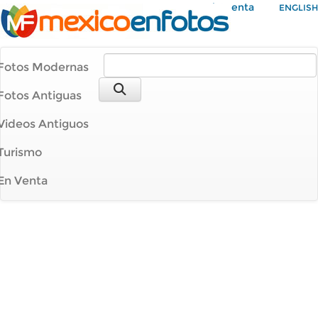
Mi Cuenta
ENGLISH
Fotos Modernas
Fotos Antiguas
Videos Antiguos
Turismo
En Venta