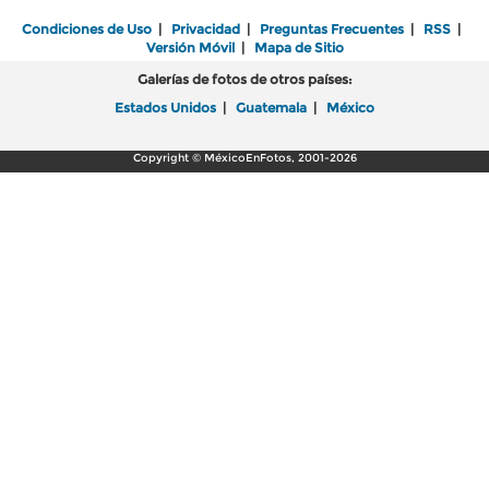
Condiciones de Uso
|
Privacidad
|
Preguntas Frecuentes
|
RSS
|
Versión Móvil
|
Mapa de Sitio
Galerías de fotos de otros países:
Estados Unidos
|
Guatemala
|
México
Copyright © MéxicoEnFotos, 2001-2026