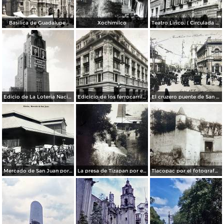
Basilica de Guadalupe.
Xochimilco
Teatro Lirico. ( Circulada el 1 de Agosto de 1926 ).
Edicio de La Loteria Nacional Ciudad de México Abril de 1964
Edicicio de los ferrocarriles.
El cruzero puente de San Francisco y Guardiola por el fotografo Felix Miret.
Mercado de San Juan por el fotografo Felix Miret
La presa de Tizapan por el fotografo Fernando Kososky. ( Circulada el 22 de Diembre de 1910 ).
Tlacopac por el fotografo Hugo Brehme.