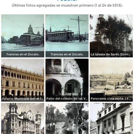
Últimas fotos agregadas se muestran primero (1 al 24 de 5313):
Tranvias en el Zocalo.
Tranvias en el Zocalo.
La Iglesia de Santo Domingo.
Palacio Municipal por el fotografo Hugo Brehme..
Patio del colegio de las Vizcainas por el fotografo Hugo Brehme.
Panorama vista norte. ( Fechada el 20 de Junio de 1905 ).