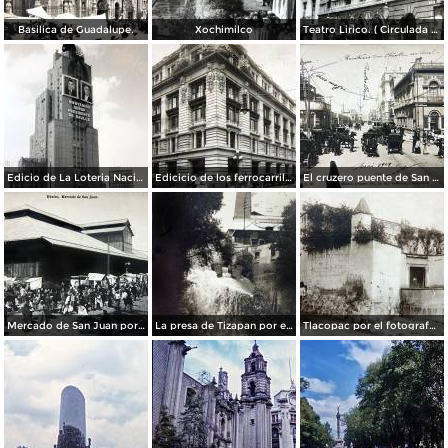
Basilica de Guadalupe.
Xochimilco
Teatro Lirico. ( Circulada el 1 de Agosto de 1926 ).
Edicio de La Loteria Nacional Ciudad de México Abril de 1964
Edicicio de los ferrocarriles.
El cruzero puente de San Francisco y Guardiola por el fotografo Felix Miret.
Mercado de San Juan por el fotografo Felix Miret
La presa de Tizapan por el fotografo Fernando Kososky. ( Circulada el 22 de Diembre de 1910 ).
Tlacopac por el fotografo Hugo Brehme.