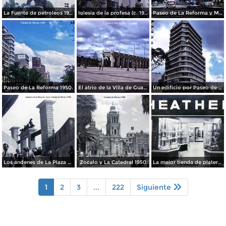
La Fuente de petroleos 1950.
Iglesia de la profesa (c. 1950)
Paseo de La Reforma y Mto a La Independencia 1950
Paseo de La Reforma 1950.
El atrio de la Villa de Guadalupe 1950.
Un edificio por Paseo de La Reforma 1950
Los andenes de La Plaza de toros Ciudad de México 1950
Zocalo y La Catedral 1950
La mejor tienda de plateria.
1
2
3
...
222
Siguiente