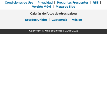
Condiciones de Uso
|
Privacidad
|
Preguntas Frecuentes
|
RSS
|
Versión Móvil
|
Mapa de Sitio
Galerías de fotos de otros países:
Estados Unidos
|
Guatemala
|
México
Copyright © MéxicoEnFotos, 2001-2026