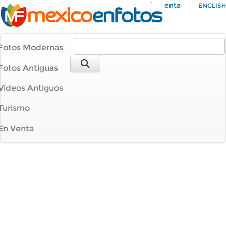
Mi Cuenta
ENGLISH
Fotos Modernas
Fotos Antiguas
Videos Antiguos
Turismo
En Venta