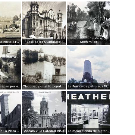
Panorama vista norte. ( Fechada el 20 de Junio de 1905 ).
Basilica de Guadalupe.
Xochimilco
La presa de Tizapan por el fotografo Fernando Kososky. ( Circulada el 22 de Diembre de 1910 ).
Tlacopac por el fotografo Hugo Brehme.
La Fuente de petroleos 1950.
Los andenes de La Plaza de toros Ciudad de México 1950
Zocalo y La Catedral 1950
La mejor tienda de plateria.