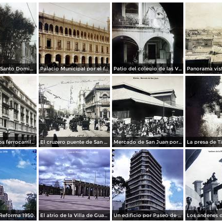
La Iglesia de Santo Domingo.
Palacio Municipal por el fotografo Hugo Brehme..
Patio del colegio de las Vizcainas por el fotografo Hugo Brehme.
Edicicio de los ferrocarriles.
El cruzero puente de San Francisco y Guardiola por el fotografo Felix Miret.
Mercado de San Juan por el fotografo Felix Miret
Reforma 1950.
El atrio de la Villa de Guadalupe 1950.
Un edificio por Paseo de La Reforma 1950