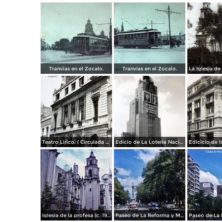
Tranvias en el Zocalo.
Tranvias en el Zocalo.
Teatro Lirico. ( Circulada el 1 de Agosto de 1926 ).
Edicio de La Loteria Nacional Ciudad de México Abril de 1964
Iglesia de la profesa (c. 1950)
Paseo de La Reforma y Mto a La Independencia 1950
Paseo de La 