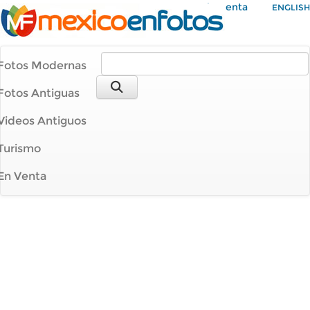
Mi Cuenta
ENGLISH
Fotos Modernas
Fotos Antiguas
Videos Antiguos
Turismo
En Venta