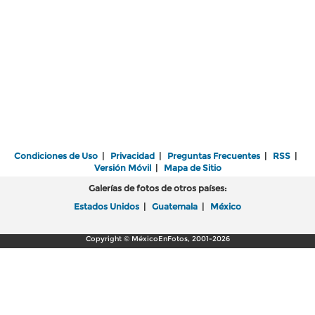
Condiciones de Uso
|
Privacidad
|
Preguntas Frecuentes
|
RSS
|
Versión Móvil
|
Mapa de Sitio
Galerías de fotos de otros países:
Estados Unidos
|
Guatemala
|
México
Copyright © MéxicoEnFotos, 2001-2026