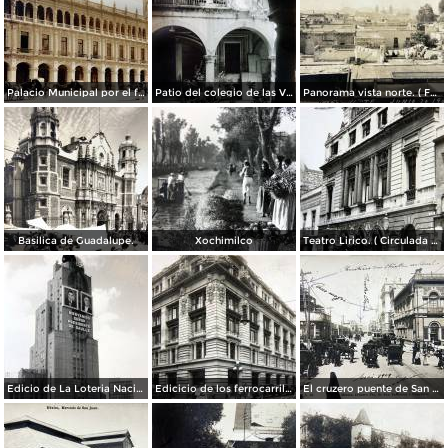
Palacio Municipal por el fotografo Hugo Brehme..
Patio del colegio de las Vizcainas por el fotografo Hugo Brehme.
Panorama vista norte. ( Fechada el 20 de Junio de 1905 ).
Basilica de Guadalupe.
Xochimilco
Teatro Lirico. ( Circulada el 1 de Agosto de 1926 ).
Edicio de La Loteria Nacional Ciudad de México Abril de 1964
Edicicio de los ferrocarriles.
El cruzero puente de San Francisco y Guardiola por el fotografo Felix Miret.