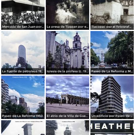
Mercado de San Juan por el fotografo Felix Miret
La presa de Tizapan por el fotografo Fernando Kososky. ( Circulada el 22 de Diembre de 1910 ).
Tlacopac por el fotografo Hugo Brehme.
La Fuente de petroleos 1950.
Iglesia de la profesa (c. 1950)
Paseo de La Reforma y Mto a La Independencia 1950
Paseo de La Reforma 1950.
El atrio de la Villa de Guadalupe 1950.
Un edificio por Paseo de La Reforma 1950