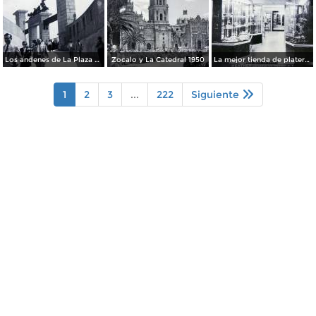
Los andenes de La Plaza de toros Ciudad de México 1950
Zocalo y La Catedral 1950
La mejor tienda de plateria.
1
2
3
...
222
Siguiente