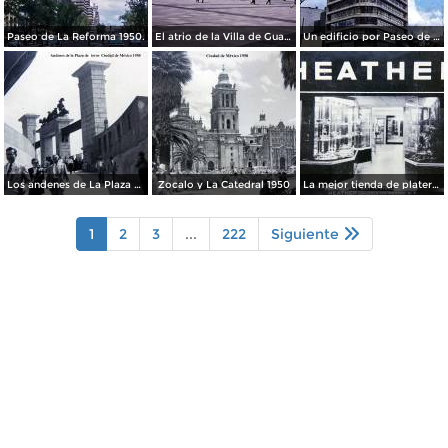
Paseo de La Reforma 1950.
El atrio de la Villa de Guadalupe 1950.
Un edificio por Paseo de La Reforma 1950
Los andenes de La Plaza de toros Ciudad de México 1950
Zocalo y La Catedral 1950
La mejor tienda de plateria.
1
2
3
...
222
Siguiente