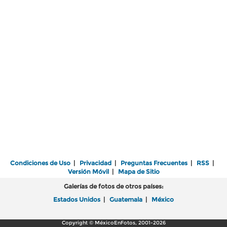
Condiciones de Uso
|
Privacidad
|
Preguntas Frecuentes
|
RSS
|
Versión Móvil
|
Mapa de Sitio
Galerías de fotos de otros países:
Estados Unidos
|
Guatemala
|
México
Copyright © MéxicoEnFotos, 2001-2026