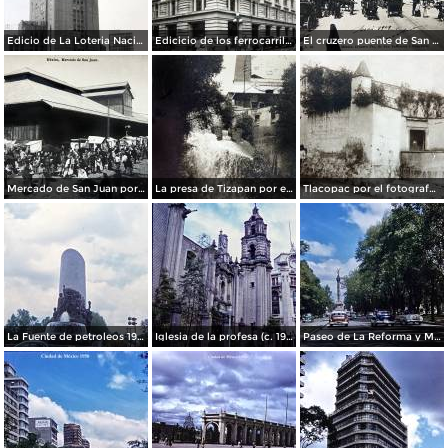
Edicio de La Loteria Nacional Ciudad de México Abril de 1964
Edicicio de los ferrocarriles.
El cruzero puente de San Francisco y Guardiola por el fotografo Felix Miret.
Mercado de San Juan por el fotografo Felix Miret
La presa de Tizapan por el fotografo Fernando Kososky. ( Circulada el 22 de Diembre de 1910 ).
Tlacopac por el fotografo Hugo Brehme.
La Fuente de petroleos 1950.
Iglesia de la profesa (c. 1950)
Paseo de La Reforma y Mto a La Independencia 1950