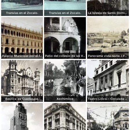
Tranvias en el Zocalo.
Tranvias en el Zocalo.
La Iglesia de Santo Domingo.
Palacio Municipal por el fotografo Hugo Brehme..
Patio del colegio de las Vizcainas por el fotografo Hugo Brehme.
Panorama vista norte. ( Fechada el 20 de Junio de 1905 ).
Basilica de Guadalupe.
Xochimilco
Teatro Lirico. ( Circulada el 1 de Agosto de 1926 ).