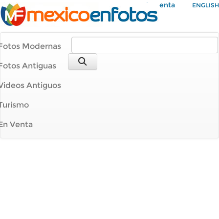
Mi Cuenta
ENGLISH
Fotos Modernas
Fotos Antiguas
Videos Antiguos
Turismo
En Venta