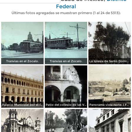
Federal
Últimas fotos agregadas se muestran primero (1 al 24 de 5313):
Tranvias en el Zocalo.
Tranvias en el Zocalo.
La Iglesia de Santo Domingo.
Palacio Municipal por el fotografo Hugo Brehme..
Patio del colegio de las Vizcainas por el fotografo Hugo Brehme.
Panorama vista norte. ( Fechada el 20 de Junio de 1905 ).