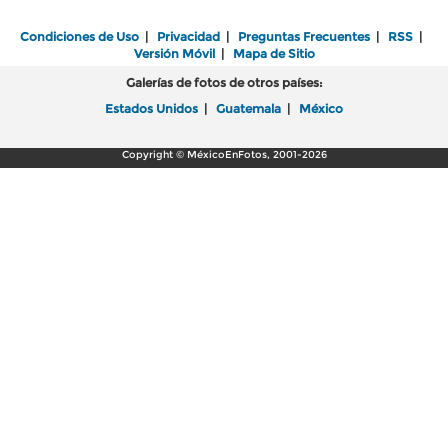
Condiciones de Uso
|
Privacidad
|
Preguntas Frecuentes
|
RSS
|
Versión Móvil
|
Mapa de Sitio
Galerías de fotos de otros países:
Estados Unidos
|
Guatemala
|
México
Copyright © MéxicoEnFotos, 2001-2026