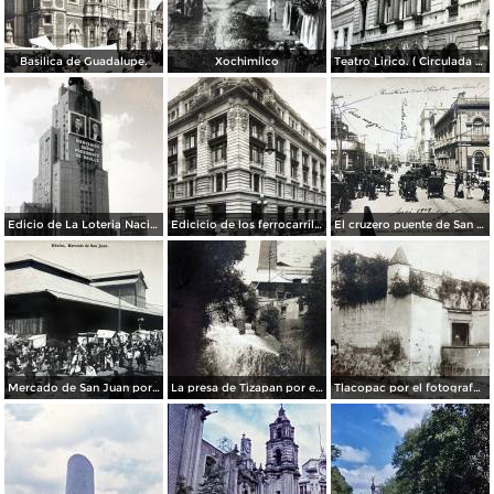
Basilica de Guadalupe.
Xochimilco
Teatro Lirico. ( Circulada el 1 de Agosto de 1926 ).
Edicio de La Loteria Nacional Ciudad de México Abril de 1964
Edicicio de los ferrocarriles.
El cruzero puente de San Francisco y Guardiola por el fotografo Felix Miret.
Mercado de San Juan por el fotografo Felix Miret
La presa de Tizapan por el fotografo Fernando Kososky. ( Circulada el 22 de Diembre de 1910 ).
Tlacopac por el fotografo Hugo Brehme.