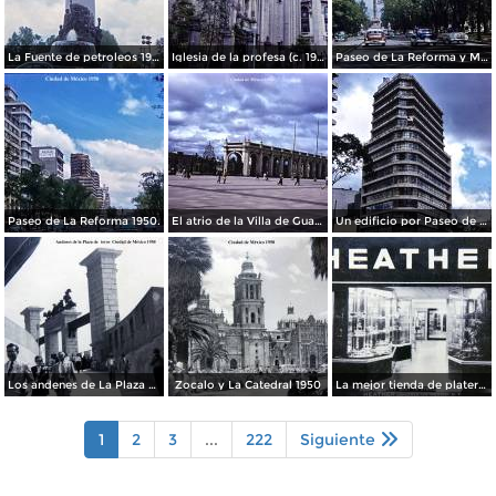
La Fuente de petroleos 1950.
Iglesia de la profesa (c. 1950)
Paseo de La Reforma y Mto a La Independencia 1950
Paseo de La Reforma 1950.
El atrio de la Villa de Guadalupe 1950.
Un edificio por Paseo de La Reforma 1950
Los andenes de La Plaza de toros Ciudad de México 1950
Zocalo y La Catedral 1950
La mejor tienda de plateria.
1
2
3
...
222
Siguiente