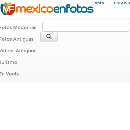
Mi Cuenta
ENGLISH
Fotos Modernas
Fotos Antiguas
Videos Antiguos
Turismo
En Venta