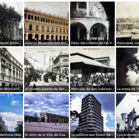
La Iglesia de Santo Domingo.
Palacio Municipal por el fotografo Hugo Brehme..
Patio del colegio de las Vizcainas por el fotografo Hugo Brehme.
Edicicio de los ferrocarriles.
El cruzero puente de San Francisco y Guardiola por el fotografo Felix Miret.
Mercado de San Juan por el fotografo Felix Miret
Reforma 1950.
El atrio de la Villa de Guadalupe 1950.
Un edificio por Paseo de La Reforma 1950