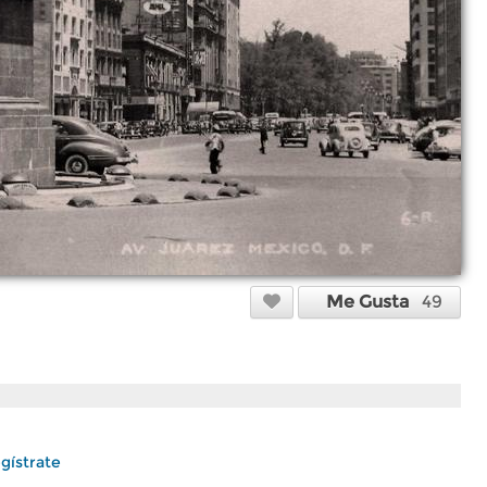
Me Gusta
49
gístrate