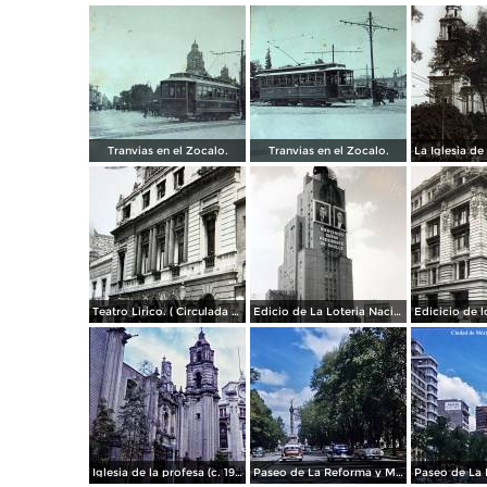
Tranvias en el Zocalo.
Tranvias en el Zocalo.
Teatro Lirico. ( Circulada el 1 de Agosto de 1926 ).
Edicio de La Loteria Nacional Ciudad de México Abril de 1964
Iglesia de la profesa (c. 1950)
Paseo de La Reforma y Mto a La Independencia 1950
Paseo de La 