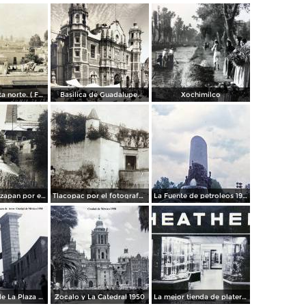
Panorama vista norte. ( Fechada el 20 de Junio de 1905 ).
Basilica de Guadalupe.
Xochimilco
La presa de Tizapan por el fotografo Fernando Kososky. ( Circulada el 22 de Diembre de 1910 ).
Tlacopac por el fotografo Hugo Brehme.
La Fuente de petroleos 1950.
Los andenes de La Plaza de toros Ciudad de México 1950
Zocalo y La Catedral 1950
La mejor tienda de plateria.