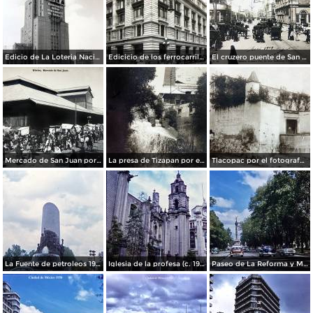
Edicio de La Loteria Nacional Ciudad de México Abril de 1964
Edicicio de los ferrocarriles.
El cruzero puente de San Francisco y Guardiola por el fotografo Felix Miret.
Mercado de San Juan por el fotografo Felix Miret
La presa de Tizapan por el fotografo Fernando Kososky. ( Circulada el 22 de Diembre de 1910 ).
Tlacopac por el fotografo Hugo Brehme.
La Fuente de petroleos 1950.
Iglesia de la profesa (c. 1950)
Paseo de La Reforma y Mto a La Independencia 1950