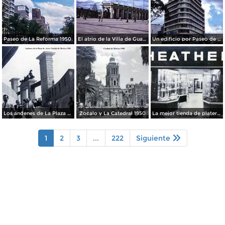
Paseo de La Reforma 1950.
El atrio de la Villa de Guadalupe 1950.
Un edificio por Paseo de La Reforma 1950
Los andenes de La Plaza de toros Ciudad de México 1950
Zocalo y La Catedral 1950
La mejor tienda de plateria.
1
2
3
...
222
Siguiente