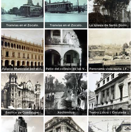
Tranvias en el Zocalo.
Tranvias en el Zocalo.
La Iglesia de Santo Domingo.
Palacio Municipal por el fotografo Hugo Brehme..
Patio del colegio de las Vizcainas por el fotografo Hugo Brehme.
Panorama vista norte. ( Fechada el 20 de Junio de 1905 ).
Basilica de Guadalupe.
Xochimilco
Teatro Lirico. ( Circulada el 1 de Agosto de 1926 ).