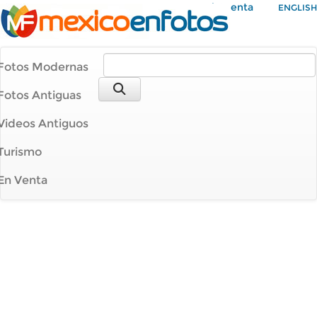
Mi Cuenta
ENGLISH
Fotos Modernas
Fotos Antiguas
Videos Antiguos
Turismo
En Venta