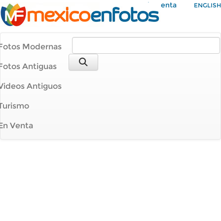
Mi Cuenta
ENGLISH
Fotos Modernas
Fotos Antiguas
Videos Antiguos
Turismo
En Venta