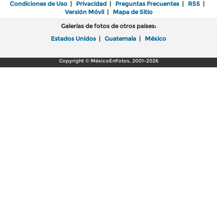
Condiciones de Uso
|
Privacidad
|
Preguntas Frecuentes
|
RSS
|
Versión Móvil
|
Mapa de Sitio
Galerías de fotos de otros países:
Estados Unidos
|
Guatemala
|
México
Copyright © MéxicoEnFotos, 2001-2026