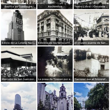
Basilica de Guadalupe.
Xochimilco
Teatro Lirico. ( Circulada el 1 de Agosto de 1926 ).
Edicio de La Loteria Nacional Ciudad de México Abril de 1964
Edicicio de los ferrocarriles.
El cruzero puente de San Francisco y Guardiola por el fotografo Felix Miret.
Mercado de San Juan por el fotografo Felix Miret
La presa de Tizapan por el fotografo Fernando Kososky. ( Circulada el 22 de Diembre de 1910 ).
Tlacopac por el fotografo Hugo Brehme.