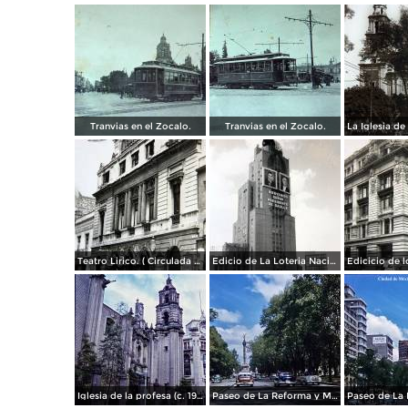
Tranvias en el Zocalo.
Tranvias en el Zocalo.
Teatro Lirico. ( Circulada el 1 de Agosto de 1926 ).
Edicio de La Loteria Nacional Ciudad de México Abril de 1964
Iglesia de la profesa (c. 1950)
Paseo de La Reforma y Mto a La Independencia 1950
Paseo de La 