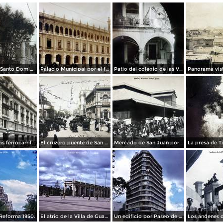
La Iglesia de Santo Domingo.
Palacio Municipal por el fotografo Hugo Brehme..
Patio del colegio de las Vizcainas por el fotografo Hugo Brehme.
Edicicio de los ferrocarriles.
El cruzero puente de San Francisco y Guardiola por el fotografo Felix Miret.
Mercado de San Juan por el fotografo Felix Miret
Reforma 1950.
El atrio de la Villa de Guadalupe 1950.
Un edificio por Paseo de La Reforma 1950