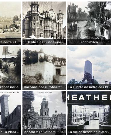
Panorama vista norte. ( Fechada el 20 de Junio de 1905 ).
Basilica de Guadalupe.
Xochimilco
La presa de Tizapan por el fotografo Fernando Kososky. ( Circulada el 22 de Diembre de 1910 ).
Tlacopac por el fotografo Hugo Brehme.
La Fuente de petroleos 1950.
Los andenes de La Plaza de toros Ciudad de México 1950
Zocalo y La Catedral 1950
La mejor tienda de plateria.