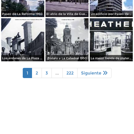
Paseo de La Reforma 1950.
El atrio de la Villa de Guadalupe 1950.
Un edificio por Paseo de La Reforma 1950
Los andenes de La Plaza de toros Ciudad de México 1950
Zocalo y La Catedral 1950
La mejor tienda de plateria.
1
2
3
...
222
Siguiente