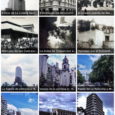
Edicio de La Loteria Nacional Ciudad de México Abril de 1964
Edicicio de los ferrocarriles.
El cruzero puente de San Francisco y Guardiola por el fotografo Felix Miret.
Mercado de San Juan por el fotografo Felix Miret
La presa de Tizapan por el fotografo Fernando Kososky. ( Circulada el 22 de Diembre de 1910 ).
Tlacopac por el fotografo Hugo Brehme.
La Fuente de petroleos 1950.
Iglesia de la profesa (c. 1950)
Paseo de La Reforma y Mto a La Independencia 1950