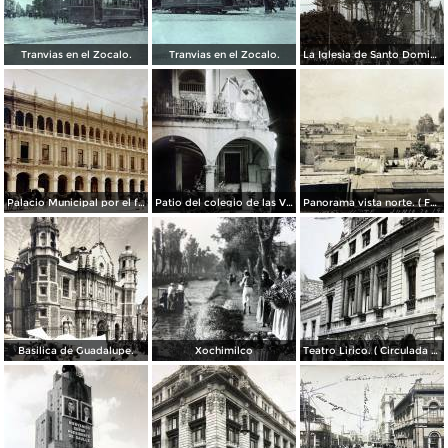
Tranvias en el Zocalo.
Tranvias en el Zocalo.
La Iglesia de Santo Domingo.
Palacio Municipal por el fotografo Hugo Brehme..
Patio del colegio de las Vizcainas por el fotografo Hugo Brehme.
Panorama vista norte. ( Fechada el 20 de Junio de 1905 ).
Basilica de Guadalupe.
Xochimilco
Teatro Lirico. ( Circulada el 1 de Agosto de 1926 ).