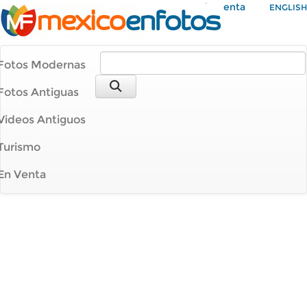
Mi Cuenta
ENGLISH
Fotos Modernas
Fotos Antiguas
Videos Antiguos
Turismo
En Venta