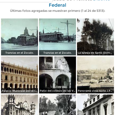
Federal
Últimas fotos agregadas se muestran primero (1 al 24 de 5313):
Tranvias en el Zocalo.
Tranvias en el Zocalo.
La Iglesia de Santo Domingo.
Palacio Municipal por el fotografo Hugo Brehme..
Patio del colegio de las Vizcainas por el fotografo Hugo Brehme.
Panorama vista norte. ( Fechada el 20 de Junio de 1905 ).