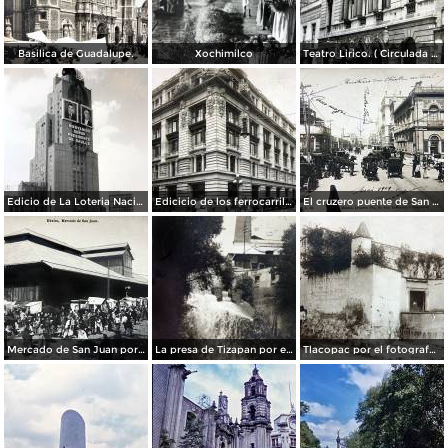
Basilica de Guadalupe.
Xochimilco
Teatro Lirico. ( Circulada el 1 de Agosto de 1926 ).
Edicio de La Loteria Nacional Ciudad de México Abril de 1964
Edicicio de los ferrocarriles.
El cruzero puente de San Francisco y Guardiola por el fotografo Felix Miret.
Mercado de San Juan por el fotografo Felix Miret
La presa de Tizapan por el fotografo Fernando Kososky. ( Circulada el 22 de Diembre de 1910 ).
Tlacopac por el fotografo Hugo Brehme.