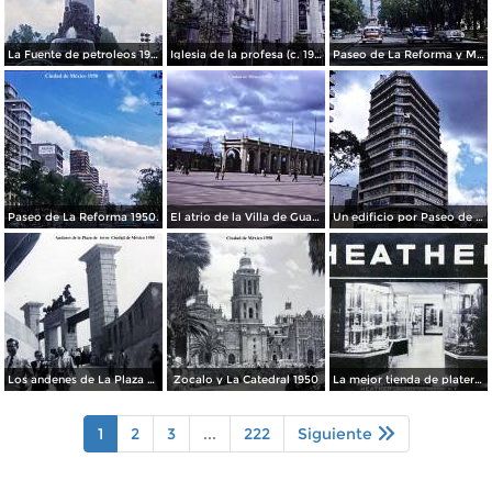
La Fuente de petroleos 1950.
Iglesia de la profesa (c. 1950)
Paseo de La Reforma y Mto a La Independencia 1950
Paseo de La Reforma 1950.
El atrio de la Villa de Guadalupe 1950.
Un edificio por Paseo de La Reforma 1950
Los andenes de La Plaza de toros Ciudad de México 1950
Zocalo y La Catedral 1950
La mejor tienda de plateria.
1
2
3
...
222
Siguiente