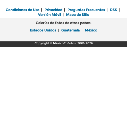
Condiciones de Uso
|
Privacidad
|
Preguntas Frecuentes
|
RSS
|
Versión Móvil
|
Mapa de Sitio
Galerías de fotos de otros países:
Estados Unidos
|
Guatemala
|
México
Copyright © MéxicoEnFotos, 2001-2026