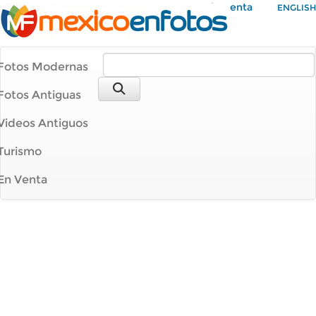
Mi Cuenta
ENGLISH
Fotos Modernas
Fotos Antiguas
Videos Antiguos
Turismo
En Venta