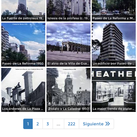
La Fuente de petroleos 1950.
Iglesia de la profesa (c. 1950)
Paseo de La Reforma y Mto a La Independencia 1950
Paseo de La Reforma 1950.
El atrio de la Villa de Guadalupe 1950.
Un edificio por Paseo de La Reforma 1950
Los andenes de La Plaza de toros Ciudad de México 1950
Zocalo y La Catedral 1950
La mejor tienda de plateria.
1
2
3
...
222
Siguiente