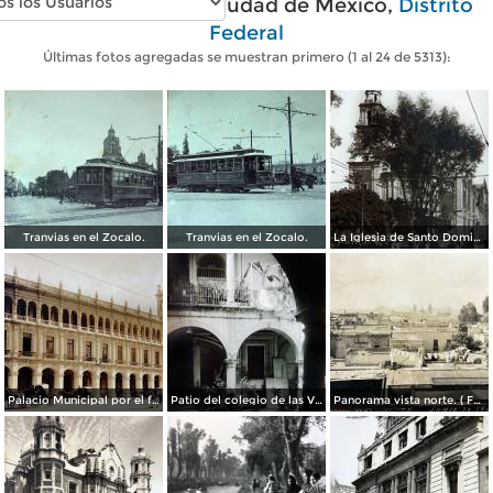
Fotos antiguas de Ciudad de México,
Distrito
Federal
Últimas fotos agregadas se muestran primero (1 al 24 de 5313):
Tranvias en el Zocalo.
Tranvias en el Zocalo.
La Iglesia de Santo Domingo.
Palacio Municipal por el fotografo Hugo Brehme..
Patio del colegio de las Vizcainas por el fotografo Hugo Brehme.
Panorama vista norte. ( Fechada el 20 de Junio de 1905 ).