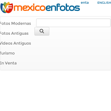
Mi Cuenta
ENGLISH
Fotos Modernas
Fotos Antiguas
Videos Antiguos
Turismo
En Venta