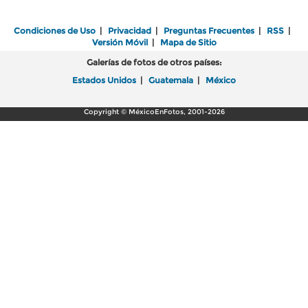
Condiciones de Uso
|
Privacidad
|
Preguntas Frecuentes
|
RSS
|
Versión Móvil
|
Mapa de Sitio
Galerías de fotos de otros países:
Estados Unidos
|
Guatemala
|
México
Copyright © MéxicoEnFotos, 2001-2026