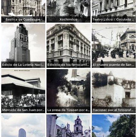
Basilica de Guadalupe.
Xochimilco
Teatro Lirico. ( Circulada el 1 de Agosto de 1926 ).
Edicio de La Loteria Nacional Ciudad de México Abril de 1964
Edicicio de los ferrocarriles.
El cruzero puente de San Francisco y Guardiola por el fotografo Felix Miret.
Mercado de San Juan por el fotografo Felix Miret
La presa de Tizapan por el fotografo Fernando Kososky. ( Circulada el 22 de Diembre de 1910 ).
Tlacopac por el fotografo Hugo Brehme.