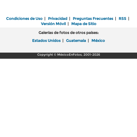
Condiciones de Uso
|
Privacidad
|
Preguntas Frecuentes
|
RSS
|
Versión Móvil
|
Mapa de Sitio
Galerías de fotos de otros países:
Estados Unidos
|
Guatemala
|
México
Copyright © MéxicoEnFotos, 2001-2026