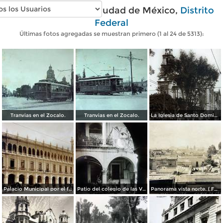
Fotos antiguas de Ciudad de México,
Distrito
Federal
Últimas fotos agregadas se muestran primero (1 al 24 de 5313):
Tranvias en el Zocalo.
Tranvias en el Zocalo.
La Iglesia de Santo Domingo.
Palacio Municipal por el fotografo Hugo Brehme..
Patio del colegio de las Vizcainas por el fotografo Hugo Brehme.
Panorama vista norte. ( Fechada el 20 de Junio de 1905 ).