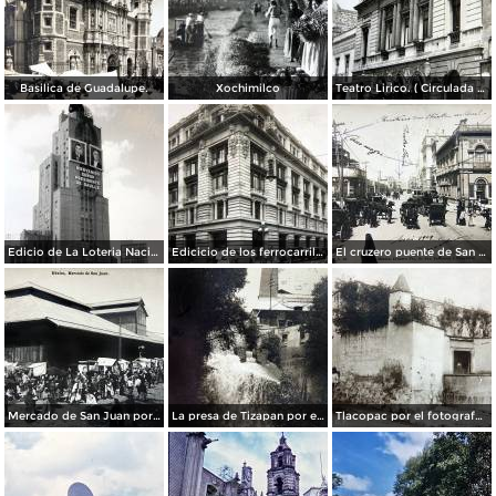
Basilica de Guadalupe.
Xochimilco
Teatro Lirico. ( Circulada el 1 de Agosto de 1926 ).
Edicio de La Loteria Nacional Ciudad de México Abril de 1964
Edicicio de los ferrocarriles.
El cruzero puente de San Francisco y Guardiola por el fotografo Felix Miret.
Mercado de San Juan por el fotografo Felix Miret
La presa de Tizapan por el fotografo Fernando Kososky. ( Circulada el 22 de Diembre de 1910 ).
Tlacopac por el fotografo Hugo Brehme.