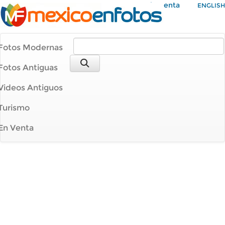
Mi Cuenta
ENGLISH
Fotos Modernas
Fotos Antiguas
Videos Antiguos
Turismo
En Venta