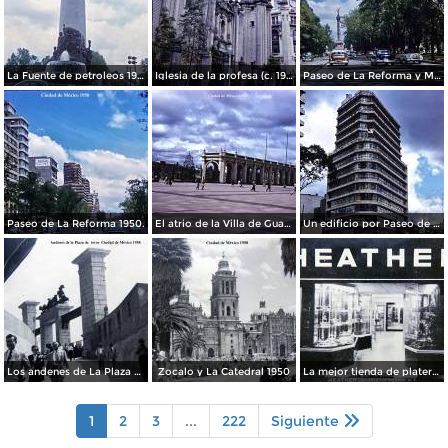
La Fuente de petroleos 1950.
Iglesia de la profesa (c. 1950)
Paseo de La Reforma y Mto a La Independencia 1950
Paseo de La Reforma 1950.
El atrio de la Villa de Guadalupe 1950.
Un edificio por Paseo de La Reforma 1950
Los andenes de La Plaza de toros Ciudad de México 1950
Zocalo y La Catedral 1950
La mejor tienda de plateria.
1
2
3
...
222
Siguiente