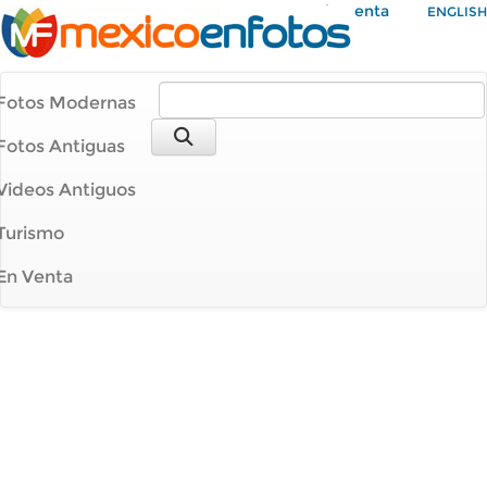
Mi Cuenta
ENGLISH
Fotos Modernas
Fotos Antiguas
Videos Antiguos
Turismo
En Venta