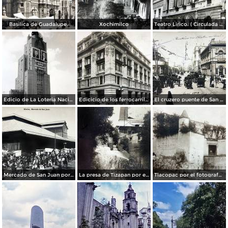
Basilica de Guadalupe.
Xochimilco
Teatro Lirico. ( Circulada el 1 de Agosto de 1926 ).
Edicio de La Loteria Nacional Ciudad de México Abril de 1964
Edicicio de los ferrocarriles.
El cruzero puente de San Francisco y Guardiola por el fotografo Felix Miret.
Mercado de San Juan por el fotografo Felix Miret
La presa de Tizapan por el fotografo Fernando Kososky. ( Circulada el 22 de Diembre de 1910 ).
Tlacopac por el fotografo Hugo Brehme.