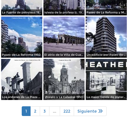
La Fuente de petroleos 1950.
Iglesia de la profesa (c. 1950)
Paseo de La Reforma y Mto a La Independencia 1950
Paseo de La Reforma 1950.
El atrio de la Villa de Guadalupe 1950.
Un edificio por Paseo de La Reforma 1950
Los andenes de La Plaza de toros Ciudad de México 1950
Zocalo y La Catedral 1950
La mejor tienda de plateria.
1
2
3
...
222
Siguiente