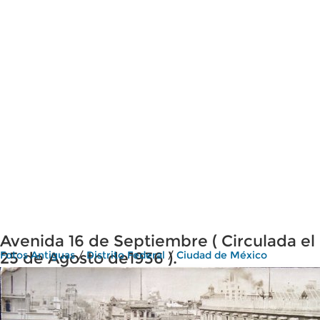
Avenida 16 de Septiembre ( Circulada el
25 de Agosto de1936 ).
Fotos Antiguas
/
Distrito Federal
/
Ciudad de México