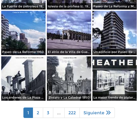
La Fuente de petroleos 1950.
Iglesia de la profesa (c. 1950)
Paseo de La Reforma y Mto a La Independencia 1950
Paseo de La Reforma 1950.
El atrio de la Villa de Guadalupe 1950.
Un edificio por Paseo de La Reforma 1950
Los andenes de La Plaza de toros Ciudad de México 1950
Zocalo y La Catedral 1950
La mejor tienda de plateria.
1
2
3
...
222
Siguiente