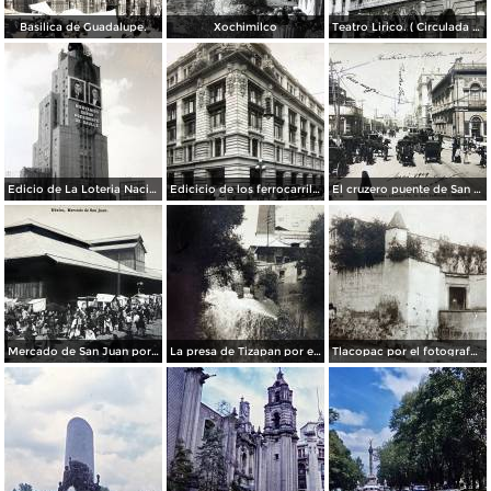
Basilica de Guadalupe.
Xochimilco
Teatro Lirico. ( Circulada el 1 de Agosto de 1926 ).
Edicio de La Loteria Nacional Ciudad de México Abril de 1964
Edicicio de los ferrocarriles.
El cruzero puente de San Francisco y Guardiola por el fotografo Felix Miret.
Mercado de San Juan por el fotografo Felix Miret
La presa de Tizapan por el fotografo Fernando Kososky. ( Circulada el 22 de Diembre de 1910 ).
Tlacopac por el fotografo Hugo Brehme.