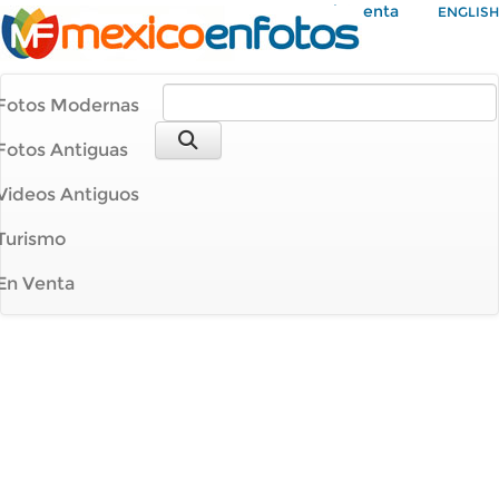
Mi Cuenta
ENGLISH
Fotos Modernas
Fotos Antiguas
Videos Antiguos
Turismo
En Venta