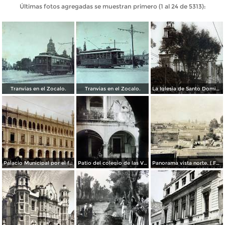
Últimas fotos agregadas se muestran primero (1 al 24 de 5313):
Tranvias en el Zocalo.
Tranvias en el Zocalo.
La Iglesia de Santo Domingo.
Palacio Municipal por el fotografo Hugo Brehme..
Patio del colegio de las Vizcainas por el fotografo Hugo Brehme.
Panorama vista norte. ( Fechada el 20 de Junio de 1905 ).