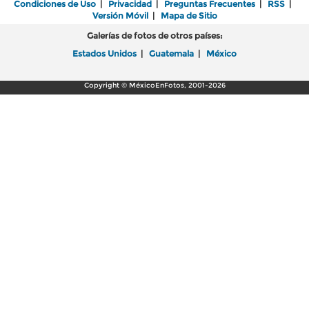
Condiciones de Uso
|
Privacidad
|
Preguntas Frecuentes
|
RSS
|
Versión Móvil
|
Mapa de Sitio
Galerías de fotos de otros países:
Estados Unidos
|
Guatemala
|
México
Copyright © MéxicoEnFotos, 2001-2026