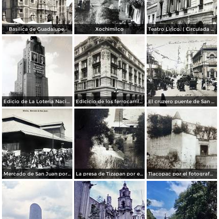
Basilica de Guadalupe.
Xochimilco
Teatro Lirico. ( Circulada el 1 de Agosto de 1926 ).
Edicio de La Loteria Nacional Ciudad de México Abril de 1964
Edicicio de los ferrocarriles.
El cruzero puente de San Francisco y Guardiola por el fotografo Felix Miret.
Mercado de San Juan por el fotografo Felix Miret
La presa de Tizapan por el fotografo Fernando Kososky. ( Circulada el 22 de Diembre de 1910 ).
Tlacopac por el fotografo Hugo Brehme.