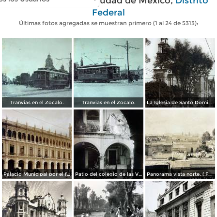
Fotos antiguas de Ciudad de México,
Distrito
Federal
Últimas fotos agregadas se muestran primero (1 al 24 de 5313):
Tranvias en el Zocalo.
Tranvias en el Zocalo.
La Iglesia de Santo Domingo.
Palacio Municipal por el fotografo Hugo Brehme..
Patio del colegio de las Vizcainas por el fotografo Hugo Brehme.
Panorama vista norte. ( Fechada el 20 de Junio de 1905 ).