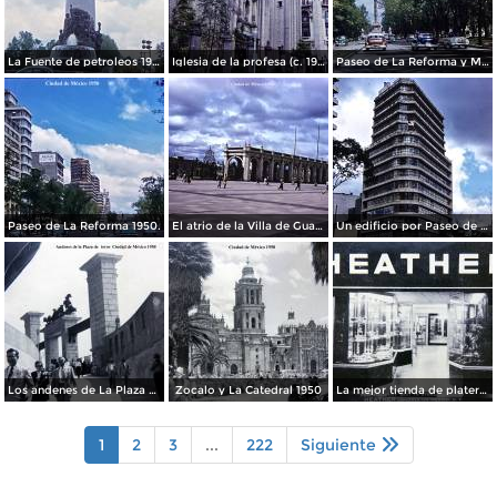
La Fuente de petroleos 1950.
Iglesia de la profesa (c. 1950)
Paseo de La Reforma y Mto a La Independencia 1950
Paseo de La Reforma 1950.
El atrio de la Villa de Guadalupe 1950.
Un edificio por Paseo de La Reforma 1950
Los andenes de La Plaza de toros Ciudad de México 1950
Zocalo y La Catedral 1950
La mejor tienda de plateria.
1
2
3
...
222
Siguiente