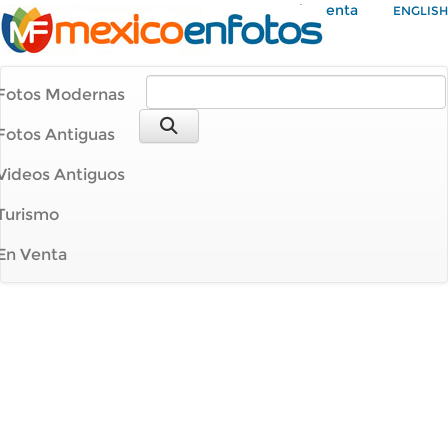
Mi Cuenta
ENGLISH
Fotos Modernas
Fotos Antiguas
Videos Antiguos
Turismo
En Venta