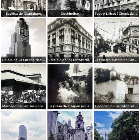
Basilica de Guadalupe.
Xochimilco
Teatro Lirico. ( Circulada el 1 de Agosto de 1926 ).
Edicio de La Loteria Nacional Ciudad de México Abril de 1964
Edicicio de los ferrocarriles.
El cruzero puente de San Francisco y Guardiola por el fotografo Felix Miret.
Mercado de San Juan por el fotografo Felix Miret
La presa de Tizapan por el fotografo Fernando Kososky. ( Circulada el 22 de Diembre de 1910 ).
Tlacopac por el fotografo Hugo Brehme.