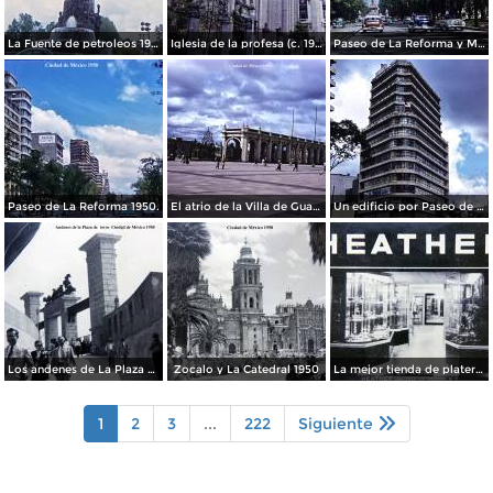
La Fuente de petroleos 1950.
Iglesia de la profesa (c. 1950)
Paseo de La Reforma y Mto a La Independencia 1950
Paseo de La Reforma 1950.
El atrio de la Villa de Guadalupe 1950.
Un edificio por Paseo de La Reforma 1950
Los andenes de La Plaza de toros Ciudad de México 1950
Zocalo y La Catedral 1950
La mejor tienda de plateria.
1
2
3
...
222
Siguiente