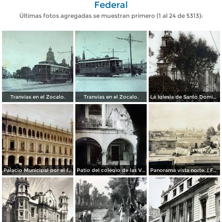
Federal
Últimas fotos agregadas se muestran primero (1 al 24 de 5313):
Tranvias en el Zocalo.
Tranvias en el Zocalo.
La Iglesia de Santo Domingo.
Palacio Municipal por el fotografo Hugo Brehme..
Patio del colegio de las Vizcainas por el fotografo Hugo Brehme.
Panorama vista norte. ( Fechada el 20 de Junio de 1905 ).