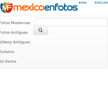
Mi Cuenta
ENGLISH
Fotos Modernas
Fotos Antiguas
Videos Antiguos
Turismo
En Venta