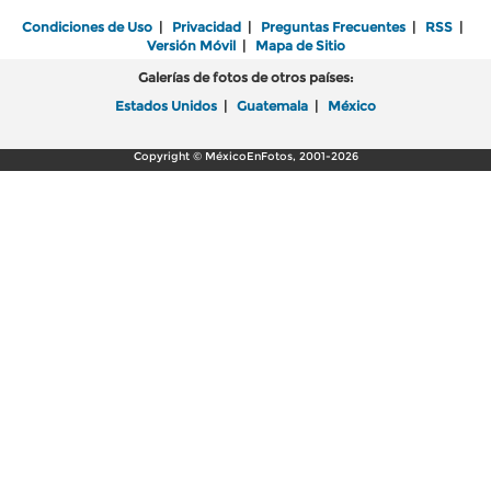
Condiciones de Uso
|
Privacidad
|
Preguntas Frecuentes
|
RSS
|
Versión Móvil
|
Mapa de Sitio
Galerías de fotos de otros países:
Estados Unidos
|
Guatemala
|
México
Copyright © MéxicoEnFotos, 2001-2026