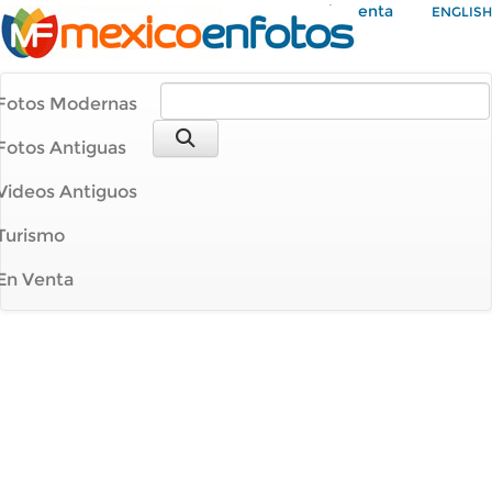
Mi Cuenta
ENGLISH
Fotos Modernas
Fotos Antiguas
Videos Antiguos
Turismo
En Venta