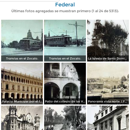
Federal
Últimas fotos agregadas se muestran primero (1 al 24 de 5313):
Tranvias en el Zocalo.
Tranvias en el Zocalo.
La Iglesia de Santo Domingo.
Palacio Municipal por el fotografo Hugo Brehme..
Patio del colegio de las Vizcainas por el fotografo Hugo Brehme.
Panorama vista norte. ( Fechada el 20 de Junio de 1905 ).