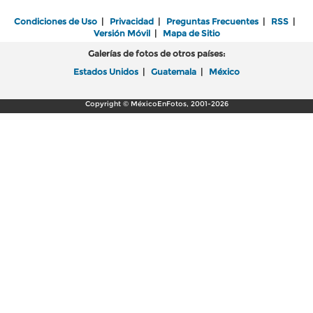
Condiciones de Uso
|
Privacidad
|
Preguntas Frecuentes
|
RSS
|
Versión Móvil
|
Mapa de Sitio
Galerías de fotos de otros países:
Estados Unidos
|
Guatemala
|
México
Copyright © MéxicoEnFotos, 2001-2026