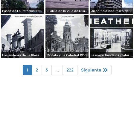
Paseo de La Reforma 1950.
El atrio de la Villa de Guadalupe 1950.
Un edificio por Paseo de La Reforma 1950
Los andenes de La Plaza de toros Ciudad de México 1950
Zocalo y La Catedral 1950
La mejor tienda de plateria.
1
2
3
...
222
Siguiente