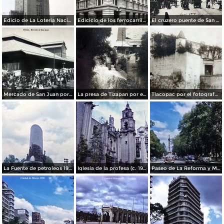
Edicio de La Loteria Nacional Ciudad de México Abril de 1964
Edicicio de los ferrocarriles.
El cruzero puente de San Francisco y Guardiola por el fotografo Felix Miret.
Mercado de San Juan por el fotografo Felix Miret
La presa de Tizapan por el fotografo Fernando Kososky. ( Circulada el 22 de Diembre de 1910 ).
Tlacopac por el fotografo Hugo Brehme.
La Fuente de petroleos 1950.
Iglesia de la profesa (c. 1950)
Paseo de La Reforma y Mto a La Independencia 1950