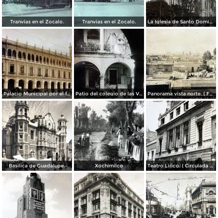
Tranvias en el Zocalo.
Tranvias en el Zocalo.
La Iglesia de Santo Domingo.
Palacio Municipal por el fotografo Hugo Brehme..
Patio del colegio de las Vizcainas por el fotografo Hugo Brehme.
Panorama vista norte. ( Fechada el 20 de Junio de 1905 ).
Basilica de Guadalupe.
Xochimilco
Teatro Lirico. ( Circulada el 1 de Agosto de 1926 ).