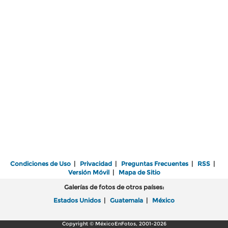
Condiciones de Uso
|
Privacidad
|
Preguntas Frecuentes
|
RSS
|
Versión Móvil
|
Mapa de Sitio
Galerías de fotos de otros países:
Estados Unidos
|
Guatemala
|
México
Copyright © MéxicoEnFotos, 2001-2026