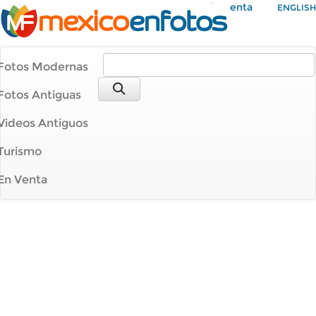
Mi Cuenta
ENGLISH
Fotos Modernas
Fotos Antiguas
Videos Antiguos
Turismo
En Venta