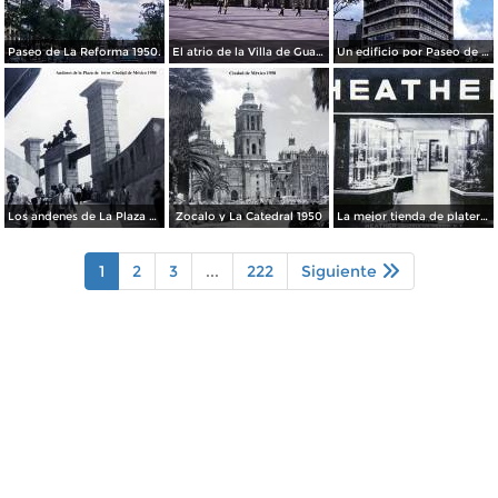
Paseo de La Reforma 1950.
El atrio de la Villa de Guadalupe 1950.
Un edificio por Paseo de La Reforma 1950
Los andenes de La Plaza de toros Ciudad de México 1950
Zocalo y La Catedral 1950
La mejor tienda de plateria.
1
2
3
...
222
Siguiente