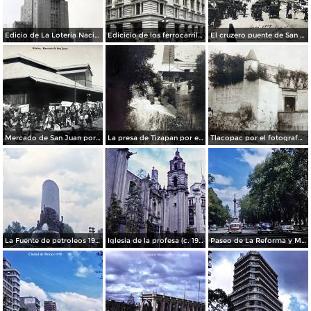
Edicio de La Loteria Nacional Ciudad de México Abril de 1964
Edicicio de los ferrocarriles.
El cruzero puente de San Francisco y Guardiola por el fotografo Felix Miret.
Mercado de San Juan por el fotografo Felix Miret
La presa de Tizapan por el fotografo Fernando Kososky. ( Circulada el 22 de Diembre de 1910 ).
Tlacopac por el fotografo Hugo Brehme.
La Fuente de petroleos 1950.
Iglesia de la profesa (c. 1950)
Paseo de La Reforma y Mto a La Independencia 1950