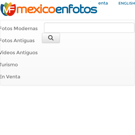
Mi Cuenta
ENGLISH
Fotos Modernas
Fotos Antiguas
Videos Antiguos
Turismo
En Venta