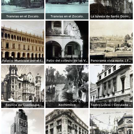
Tranvias en el Zocalo.
Tranvias en el Zocalo.
La Iglesia de Santo Domingo.
Palacio Municipal por el fotografo Hugo Brehme..
Patio del colegio de las Vizcainas por el fotografo Hugo Brehme.
Panorama vista norte. ( Fechada el 20 de Junio de 1905 ).
Basilica de Guadalupe.
Xochimilco
Teatro Lirico. ( Circulada el 1 de Agosto de 1926 ).