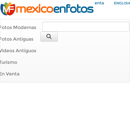
Mi Cuenta
ENGLISH
Fotos Modernas
Fotos Antiguas
Videos Antiguos
Turismo
En Venta