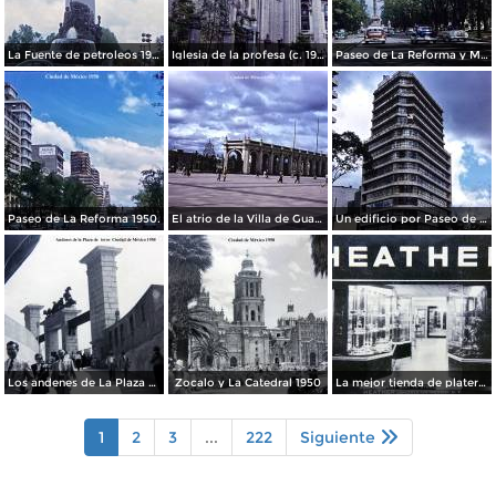
La Fuente de petroleos 1950.
Iglesia de la profesa (c. 1950)
Paseo de La Reforma y Mto a La Independencia 1950
Paseo de La Reforma 1950.
El atrio de la Villa de Guadalupe 1950.
Un edificio por Paseo de La Reforma 1950
Los andenes de La Plaza de toros Ciudad de México 1950
Zocalo y La Catedral 1950
La mejor tienda de plateria.
1
2
3
...
222
Siguiente