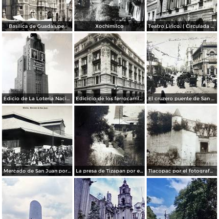
Basilica de Guadalupe.
Xochimilco
Teatro Lirico. ( Circulada el 1 de Agosto de 1926 ).
Edicio de La Loteria Nacional Ciudad de México Abril de 1964
Edicicio de los ferrocarriles.
El cruzero puente de San Francisco y Guardiola por el fotografo Felix Miret.
Mercado de San Juan por el fotografo Felix Miret
La presa de Tizapan por el fotografo Fernando Kososky. ( Circulada el 22 de Diembre de 1910 ).
Tlacopac por el fotografo Hugo Brehme.