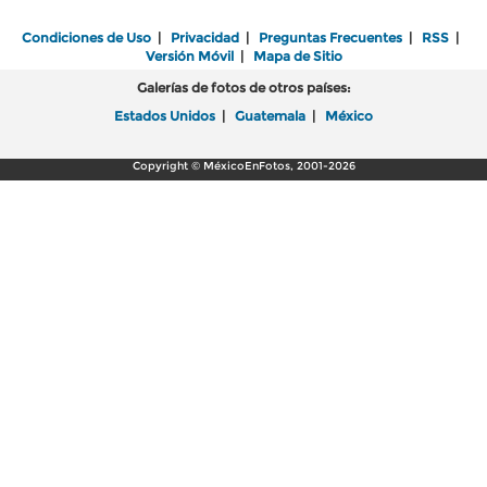
Condiciones de Uso
|
Privacidad
|
Preguntas Frecuentes
|
RSS
|
Versión Móvil
|
Mapa de Sitio
Galerías de fotos de otros países:
Estados Unidos
|
Guatemala
|
México
Copyright © MéxicoEnFotos, 2001-2026