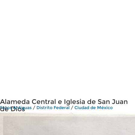
Alameda Central e Iglesia de San Juan
de Dios
Fotos Antiguas
/
Distrito Federal
/
Ciudad de México