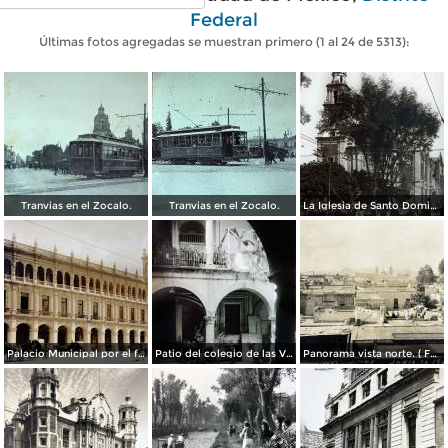
Federal
Últimas fotos agregadas se muestran primero (1 al 24 de 5313):
Tranvias en el Zocalo.
Tranvias en el Zocalo.
La Iglesia de Santo Domingo.
Palacio Municipal por el fotografo Hugo Brehme..
Patio del colegio de las Vizcainas por el fotografo Hugo Brehme.
Panorama vista norte. ( Fechada el 20 de Junio de 1905 ).