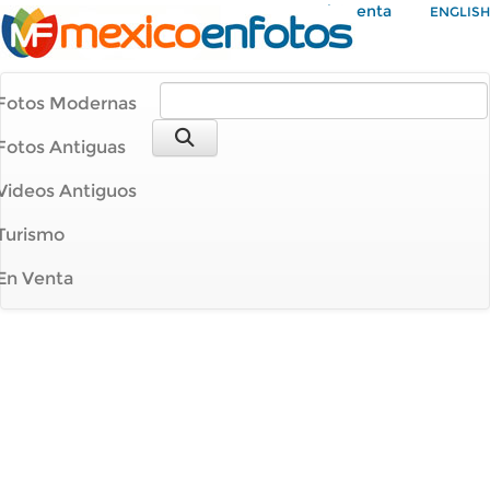
Mi Cuenta
ENGLISH
Fotos Modernas
Fotos Antiguas
Videos Antiguos
Turismo
En Venta