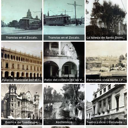
Tranvias en el Zocalo.
Tranvias en el Zocalo.
La Iglesia de Santo Domingo.
Palacio Municipal por el fotografo Hugo Brehme..
Patio del colegio de las Vizcainas por el fotografo Hugo Brehme.
Panorama vista norte. ( Fechada el 20 de Junio de 1905 ).
Basilica de Guadalupe.
Xochimilco
Teatro Lirico. ( Circulada el 1 de Agosto de 1926 ).