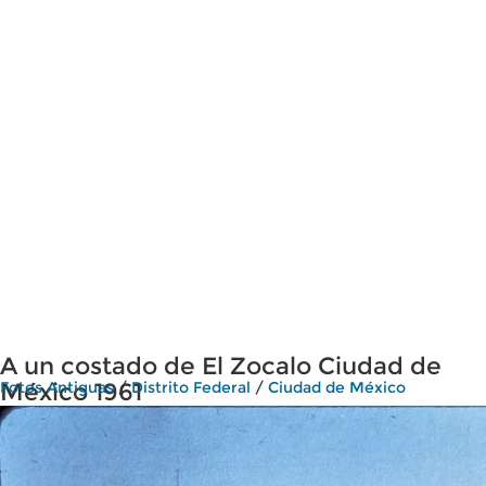
A un costado de El Zocalo Ciudad de
México 1961
Fotos Antiguas
/
Distrito Federal
/
Ciudad de México