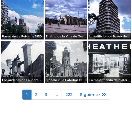
Paseo de La Reforma 1950.
El atrio de la Villa de Guadalupe 1950.
Un edificio por Paseo de La Reforma 1950
Los andenes de La Plaza de toros Ciudad de México 1950
Zocalo y La Catedral 1950
La mejor tienda de plateria.
1
2
3
...
222
Siguiente