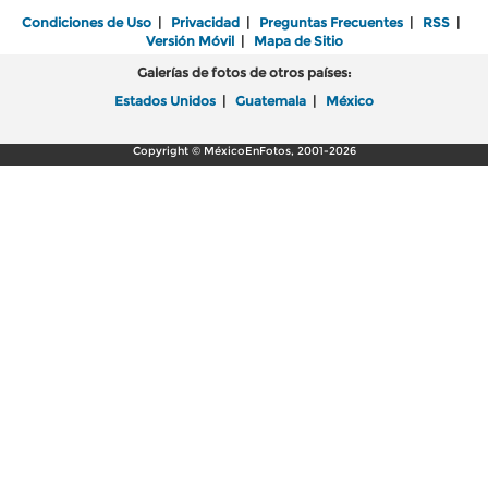
Condiciones de Uso
|
Privacidad
|
Preguntas Frecuentes
|
RSS
|
Versión Móvil
|
Mapa de Sitio
Galerías de fotos de otros países:
Estados Unidos
|
Guatemala
|
México
Copyright © MéxicoEnFotos, 2001-2026