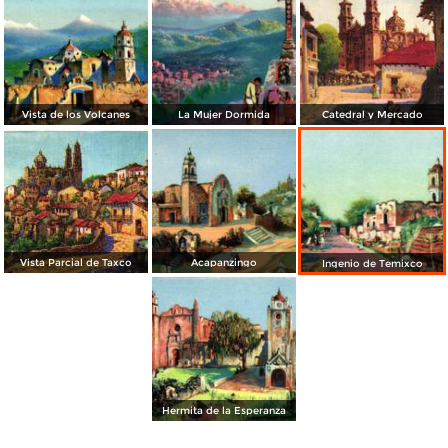
Vista de los Volcanes
La Mujer Dormida
Catedral y Mercado
Vista Parcial de Taxco
Acapanzingo
Ingenio de Temixco
Hermita de la Esperanza