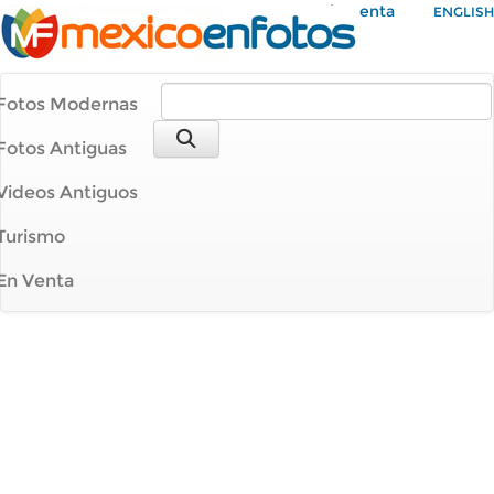
Mi Cuenta
ENGLISH
Fotos Modernas
Fotos Antiguas
Videos Antiguos
Turismo
En Venta