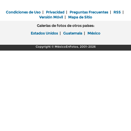
Condiciones de Uso
|
Privacidad
|
Preguntas Frecuentes
|
RSS
|
Versión Móvil
|
Mapa de Sitio
Galerías de fotos de otros países:
Estados Unidos
|
Guatemala
|
México
Copyright © MéxicoEnFotos, 2001-2026