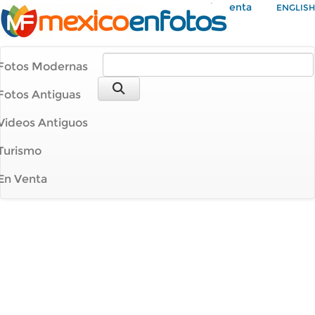
Mi Cuenta
ENGLISH
Fotos Modernas
Fotos Antiguas
Videos Antiguos
Turismo
En Venta