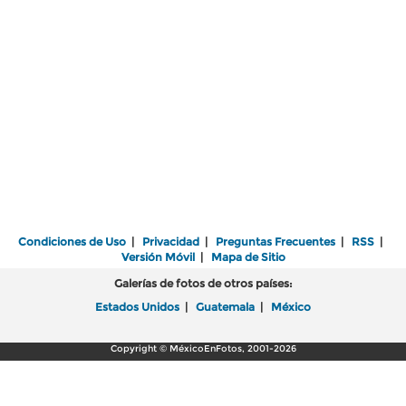
Condiciones de Uso
|
Privacidad
|
Preguntas Frecuentes
|
RSS
|
Versión Móvil
|
Mapa de Sitio
Galerías de fotos de otros países:
Estados Unidos
|
Guatemala
|
México
Copyright © MéxicoEnFotos, 2001-2026