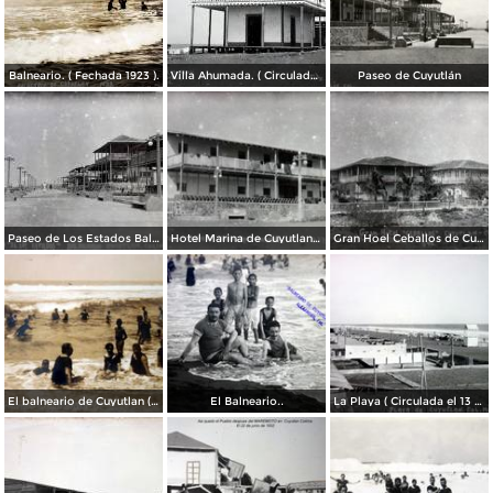
Balneario. ( Fechada 1923 ).
Villa Ahumada. ( Circulada el 10 de Abril de 1926 ).
Paseo de Cuyutlán
Paseo de Los Estados Balneario de Cuyutlan Colima.
Hotel Marina de Cuyutlan Colima.
Gran Hoel Ceballos de Cuyutlan Colima.
El balneario de Cuyutlan ( Circulada el 12 de Junio de 1931 ).
El Balneario..
La Playa ( Circulada el 13 de Abril de 1940 ).