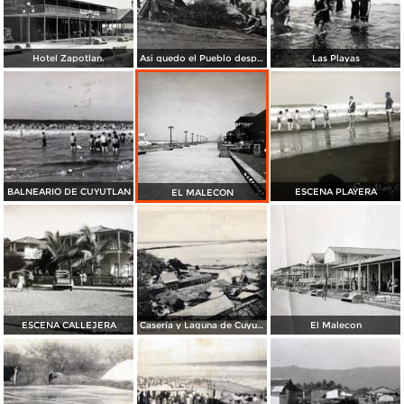
Hotel Zapotlan.
Asi quedo el Pueblo despues del MAREMOTO en Cuyutlan Colima El 22 de junio de 1932
Las Playas
BALNEARIO DE CUYUTLAN
ESCENA PLAYERA
EL MALECON
ESCENA CALLEJERA
Casería y Laguna de Cuyutlán
El Malecon