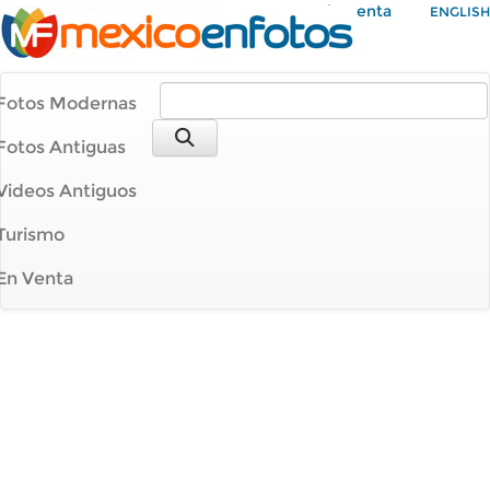
Mi Cuenta
ENGLISH
Fotos Modernas
Fotos Antiguas
Videos Antiguos
Turismo
En Venta