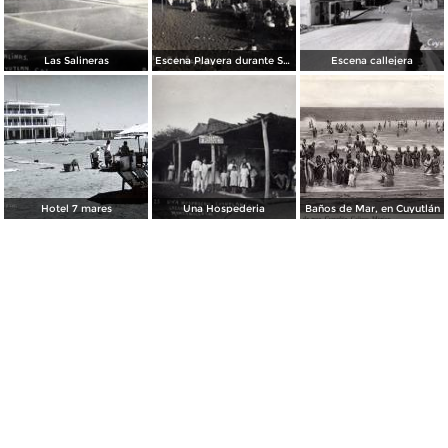
Las Salineras
Escena Playera durante Semana Santa
Escena callejera
Hotel 7 mares
Una Hospederia
Baños de Mar, en Cuyutlán