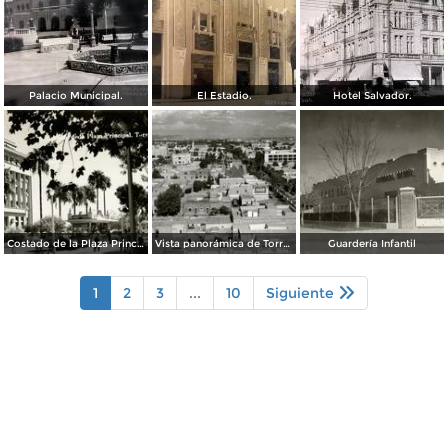
Palacio Municipal.
El Estadio.
Hotel Salvador.
Costado de la Plaza Principal
Vista panorámica de Torreón
Guardería Infantil
1
2
3
...
10
Siguiente