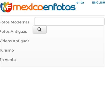
Mi Cuenta
ENGLISH
Fotos Modernas
Fotos Antiguas
Videos Antiguos
Turismo
En Venta