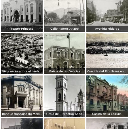
Teatro Princesa
Calle Ramos Arizpe
Avenida Hidalgo
Vista aérea sobre el centro de Torreón
Baños de las Delicias
Crecida del Rio Nazas en Torreón, Coahuila ( Circulada el 4 de Octubre de 1910 ).
Banque francaise du Mexique.
Iglesia del Perpetuo Socorro.
Casino de la Laguna.