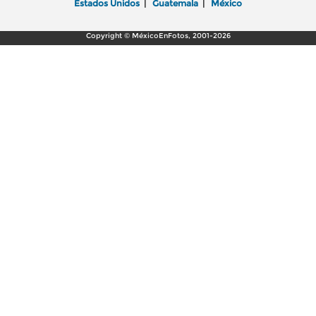
Estados Unidos
|
Guatemala
|
México
Copyright © MéxicoEnFotos, 2001-2026