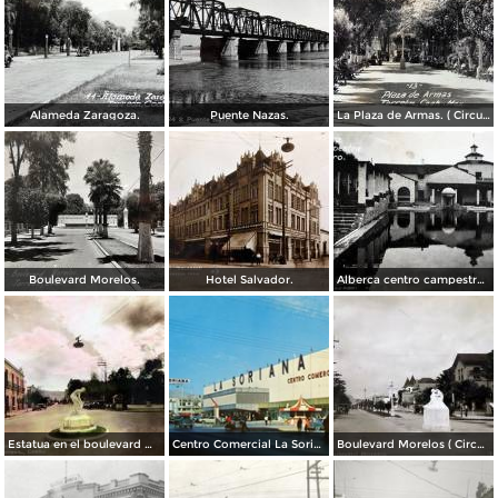
Alameda Zaragoza.
Puente Nazas.
La Plaza de Armas. ( Circulada el 20 de Abril de 1944 ).
Boulevard Morelos.
Hotel Salvador.
Alberca centro campestre lagunero.
Estatua en el boulevard Morelos. ( Circulada el 19 de Noviembre de 1936 ).
Centro Comercial La Soriana, el primero de esta cadena bajo la modalidad de plaza comercial (circa 1968)
Boulevard Morelos ( Circulada el 21 de Enero de 1930 ).