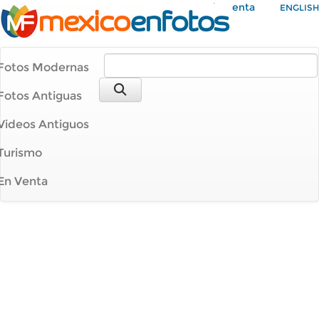
Mi Cuenta
ENGLISH
Fotos Modernas
Fotos Antiguas
Videos Antiguos
Turismo
En Venta