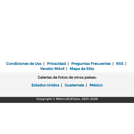
Condiciones de Uso
|
Privacidad
|
Preguntas Frecuentes
|
RSS
|
Versión Móvil
|
Mapa de Sitio
Galerías de fotos de otros países:
Estados Unidos
|
Guatemala
|
México
Copyright © MéxicoEnFotos, 2001-2026