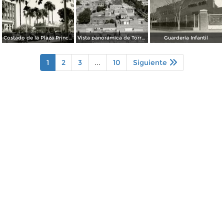
Costado de la Plaza Principal
Vista panorámica de Torreón
Guardería Infantil
1
2
3
...
10
Siguiente