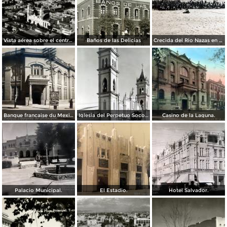
Vista aérea sobre el centro de Torreón
Baños de las Delicias
Crecida del Rio Nazas en Torreón, Coahuila ( Circulada el 4 de Octubre de 1910 ).
Banque francaise du Mexique.
Iglesia del Perpetuo Socorro.
Casino de la Laguna.
Palacio Municipal.
El Estadio.
Hotel Salvador.