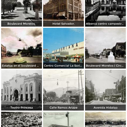
Boulevard Morelos.
Hotel Salvador.
Alberca centro campestre lagunero.
Estatua en el boulevard Morelos. ( Circulada el 19 de Noviembre de 1936 ).
Centro Comercial La Soriana, el primero de esta cadena bajo la modalidad de plaza comercial (circa 1968)
Boulevard Morelos ( Circulada el 21 de Enero de 1930 ).
Teatro Princesa
Calle Ramos Arizpe
Avenida Hidalgo