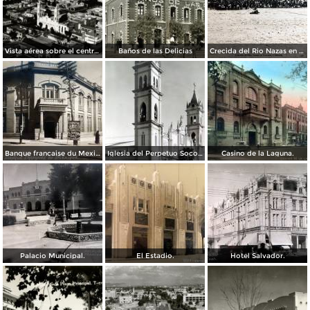
Vista aérea sobre el centro de Torreón
Baños de las Delicias
Crecida del Rio Nazas en Torreón, Coahuila ( Circulada el 4 de Octubre de 1910 ).
Banque francaise du Mexique.
Iglesia del Perpetuo Socorro.
Casino de la Laguna.
Palacio Municipal.
El Estadio.
Hotel Salvador.