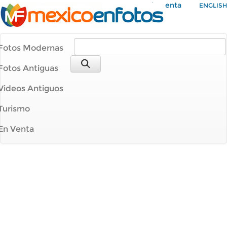
Mi Cuenta
ENGLISH
Fotos Modernas
Fotos Antiguas
Videos Antiguos
Turismo
En Venta