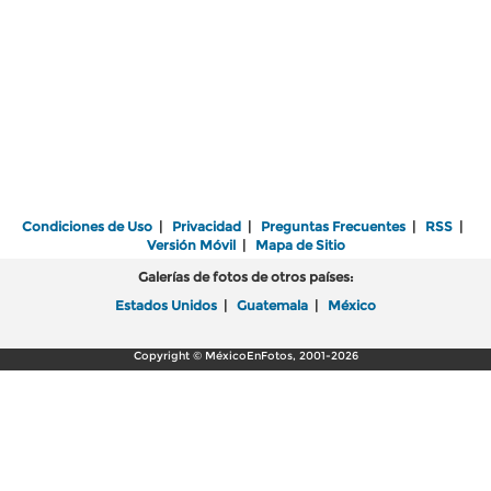
Condiciones de Uso
|
Privacidad
|
Preguntas Frecuentes
|
RSS
|
Versión Móvil
|
Mapa de Sitio
Galerías de fotos de otros países:
Estados Unidos
|
Guatemala
|
México
Copyright © MéxicoEnFotos, 2001-2026