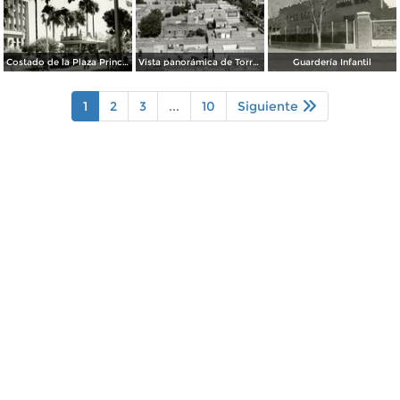
Costado de la Plaza Principal
Vista panorámica de Torreón
Guardería Infantil
1
2
3
...
10
Siguiente