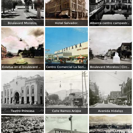
Boulevard Morelos.
Hotel Salvador.
Alberca centro campestre lagunero.
Estatua en el boulevard Morelos. ( Circulada el 19 de Noviembre de 1936 ).
Centro Comercial La Soriana, el primero de esta cadena bajo la modalidad de plaza comercial (circa 1968)
Boulevard Morelos ( Circulada el 21 de Enero de 1930 ).
Teatro Princesa
Calle Ramos Arizpe
Avenida Hidalgo